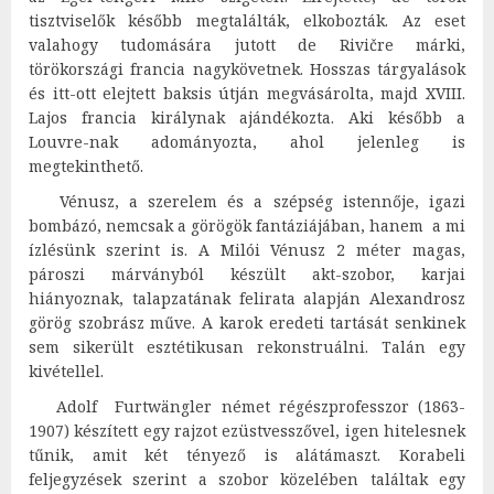
tisztviselők később megtalálták, elkobozták. Az eset
valahogy tudomására jutott de Rivičre márki,
törökországi francia nagykövetnek. Hosszas tárgyalások
és itt-ott elejtett baksis útján megvásárolta, majd
XVIII.
Lajos francia királynak
ajándékozta. Aki később a
Louvre
-nak adományozta, ahol jelenleg is
megtekinthető.
Vénusz, a szerelem és a szépség istennője, igazi
bombázó, nemcsak a görögök fantáziájában, hanem a mi
ízlésünk szerint is. A Milói Vénusz 2 méter magas,
pároszi márványból készült akt-szobor, karjai
hiányoznak, talapzatának felirata alapján Alexandrosz
görög szobrász műve. A karok eredeti tartását senkinek
sem sikerült esztétikusan rekonstruálni. Talán egy
kivétellel.
Adolf Furtwängler német régészprofesszor (1863-
1907) készített egy rajzot ezüstvesszővel, igen hitelesnek
tűnik, amit két tényező is alátámaszt. Korabeli
feljegyzések szerint a szobor közelében találtak egy