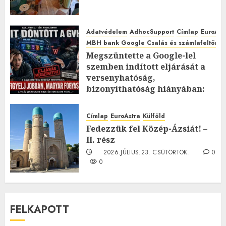
Adatvédelem
AdhocSupport
Címlap
EuroAst
MBH bank Google Csalás és számlafeltörés 
Megszüntette a Google-lel
szemben indított eljárását a
versenyhatóság,
bizonyíthatóság hiányában:
TE mit gondolsz erről?
2026.JÚLIUS.23. CSÜTÖRTÖK.
0
Címlap
EuroAstra
Külföld
0
Fedezzük fel Közép-Ázsiát! –
II. rész
2026.JÚLIUS.23. CSÜTÖRTÖK.
0
0
FELKAPOTT