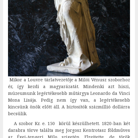
Mikor a Louvre tárlatvezetője a Milói Vénusz szoborhoz
ér, így kezdi a magyarázatát. Mindenki azt hiszi,
múzeumunk legértékesebb műtárgya Leonardo da Vinci
Mona Lisája. Pedig nem így van, a legértékesebb
kincsünk önök előtt áll. A biztosítók százmillió dollárra
becsülik.
A szobor Kr. e. 150 körül készülhetett.
1820
-ban két
darabra törve találta meg Jorgosz Kentrotasz földműves
az É
gei-tengeri
Milo szigetén. Elrejtette, de török