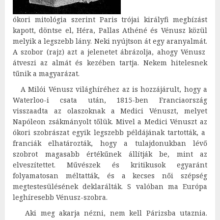
ókori mitológia szerint Paris trójai királyfi megbízást
kapott, döntse el, Héra, Pallas Athéné és Vénusz közül
melyik a legszebb lány. Neki nyújtson át egy aranyalmát.
A szobor (rajz) azt a jelenetet ábrázolja, ahogy Vénusz
átveszi az almát és kezében tartja. Nekem hitelesnek
tűnik a magyarázat.
A Milói Vénusz világhíréhez az is hozzájárult, hogy a
Waterloo-i csata után, 1815-ben Franciaország
visszaadta az olaszoknak a Medici Vénuszt, melyet
Napóleon zsákmányolt tőlük. Mivel a Medici Vénuszt az
ókori szobrászat egyik legszebb példájának tartották, a
franciák elhatározták, hogy a tulajdonukban lévő
szobrot magasabb értékűnek állítják be, mint az
elveszítettet. Művészek és kritikusok egyaránt
folyamatosan méltatták, és a kecses női szépség
megtestesülésének deklarálták. S valóban ma Európa
leghíresebb Vénusz-szobra.
Aki meg akarja nézni, nem kell Párizsba utaznia.