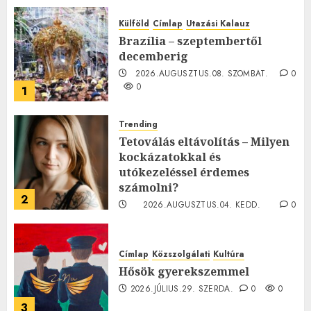
Külföld
Címlap
Utazási Kalauz
Brazília – szeptembertől
decemberig
2026.AUGUSZTUS.08. SZOMBAT.
0
0
1
Trending
Tetoválás eltávolítás – Milyen
kockázatokkal és
utókezeléssel érdemes
számolni?
2
2026.AUGUSZTUS.04. KEDD.
0
0
Címlap
Közszolgálati
Kultúra
Hősök gyerekszemmel
2026.JÚLIUS.29. SZERDA.
0
0
3