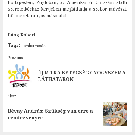
Budapesten, Zuglóban, az Amerikai út 53 szám alatti
Szeretetkórház kertjében megláthatja a szobor művészi,
hű, méretarányos másolatát.
Láng Róbert
Tags:
embermesék
Post
Previous
navigation
ÚJ RITKA BETEGSÉG GYÓGYSZER A
Pre
LÁTHATÁRON
post
Next
Révay András: Szükség van erre a
Next
rendezvényre
post: