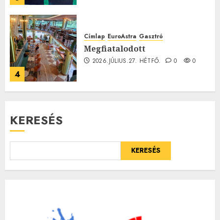
Címlap
EuroAstra
Gasztró
Megfiatalodott
2026.JÚLIUS.27. HÉTFŐ.
0
0
4
KERESÉS
KERESÉS