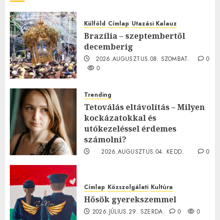
Külföld
Címlap
Utazási Kalauz
Brazília – szeptembertől
decemberig
2026.AUGUSZTUS.08. SZOMBAT.
0
0
Trending
Tetoválás eltávolítás – Milyen
kockázatokkal és
utókezeléssel érdemes
számolni?
2026.AUGUSZTUS.04. KEDD.
0
0
Címlap
Közszolgálati
Kultúra
Hősök gyerekszemmel
2026.JÚLIUS.29. SZERDA.
0
0