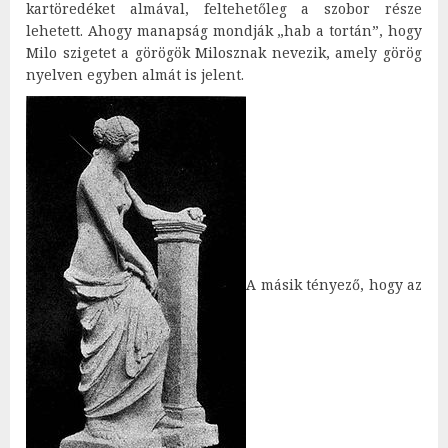
kartöredéket almával, feltehetőleg a szobor része
lehetett. Ahogy manapság mondják „hab a tortán”, hogy
Milo szigetet a görögök Milosznak nevezik, amely görög
nyelven egyben almát is jelent.
A másik tényező, hogy az