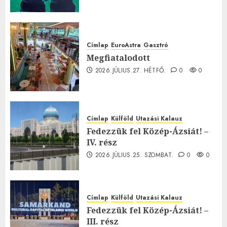
Címlap
EuroAstra
Gasztró
Megfiatalodott
2026.JÚLIUS.27. HÉTFŐ.
0
0
Címlap
Külföld
Utazási Kalauz
Fedezzük fel Közép-Ázsiát! –
IV. rész
2026.JÚLIUS.25. SZOMBAT.
0
0
Címlap
Külföld
Utazási Kalauz
Fedezzük fel Közép-Ázsiát! –
III. rész