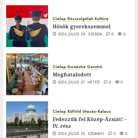
0
Címlap
Közszolgálati
Kultúra
Hősök gyerekszemmel
2026.JÚLIUS.29. SZERDA.
0
0
Címlap
EuroAstra
Gasztró
Megfiatalodott
2026.JÚLIUS.27. HÉTFŐ.
0
0
Címlap
Külföld
Utazási Kalauz
Fedezzük fel Közép-Ázsiát! –
IV. rész
2026.JÚLIUS.25. SZOMBAT.
0
0