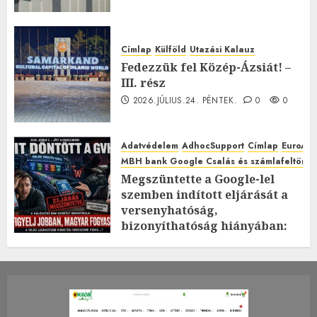
Címlap
Külföld
Utazási Kalauz
Fedezzük fel Közép-Ázsiát! –
III. rész
2026.JÚLIUS.24. PÉNTEK.
0
0
Adatvédelem
AdhocSupport
Címlap
EuroAst
MBH bank Google Csalás és számlafeltörés 
Megszüntette a Google-lel
szemben indított eljárását a
versenyhatóság,
bizonyíthatóság hiányában:
TE mit gondolsz erről?
2026.JÚLIUS.23. CSÜTÖRTÖK.
0
0