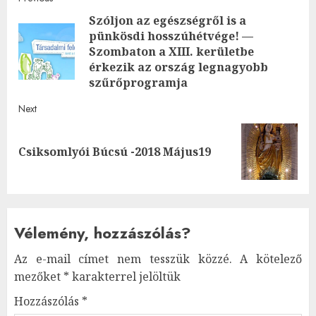
Post
Szóljon az egészségről is a
navigation
pünkösdi hosszúhétvége! —
Pre
Szombaton a XIII. kerületbe
post
érkezik az ország legnagyobb
szűrőprogramja
Next
Next
Csiksomlyói Búcsú -2018 Május19
post:
Vélemény, hozzászólás?
Az e-mail címet nem tesszük közzé.
A kötelező
mezőket
*
karakterrel jelöltük
Hozzászólás
*