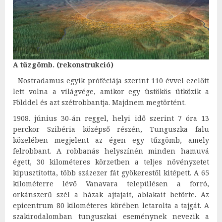
A tűzgömb. (rekonstrukció)
Nostradamus egyik próféciája szerint 110 évvel ezelőtt
lett volna a világvége, amikor egy üstökös ütközik a
Földdel és azt szétrobbantja. Majdnem megtörtént.
1908. június 30-án reggel, helyi idő szerint 7 óra 13
perckor Szibéria középső részén, Tunguszka falu
közelében megjelent az égen egy tűzgömb, amely
felrobbant. A robbanás helyszínén minden hamuvá
égett, 30 kilométeres körzetben a teljes növényzetet
kipusztította, több százezer fát gyökerestől kitépett. A 65
kilométerre lévő Vanavara településen a forró,
orkánszerű szél a házak ajtajait, ablakait betörte. Az
epicentrum 80 kilométeres körében letarolta a tajgát. A
szakirodalomban tunguszkai eseménynek nevezik a