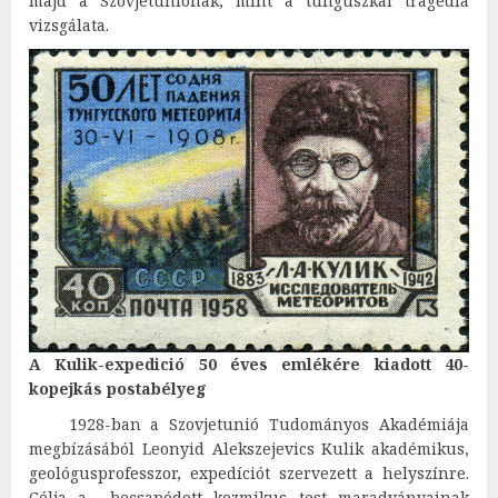
majd a Szovjetuniónak, mint a tunguszkai tragédia
vizsgálata.
A Kulik-expedició 50 éves emlékére kiadott 40-
kopejkás postabélyeg
1928-ban a Szovjetunió Tudományos Akadémiája
megbízásából Leonyid Alekszejevics Kulik akadémikus,
geológusprofesszor, expedíciót szervezett a helyszínre.
Célja a becsapódott kozmikus test maradványainak