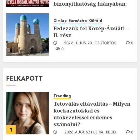
bizonyíthatóság hiányában:
TE mit gondolsz erről?
2026.JÚLIUS.23. CSÜTÖRTÖK.
0
Címlap
EuroAstra
Külföld
0
Fedezzük fel Közép-Ázsiát! –
II. rész
2026.JÚLIUS.23. CSÜTÖRTÖK.
0
0
FELKAPOTT
Trending
Tetoválás eltávolítás – Milyen
kockázatokkal és
utókezeléssel érdemes
számolni?
1
2026.AUGUSZTUS.04. KEDD.
0
0