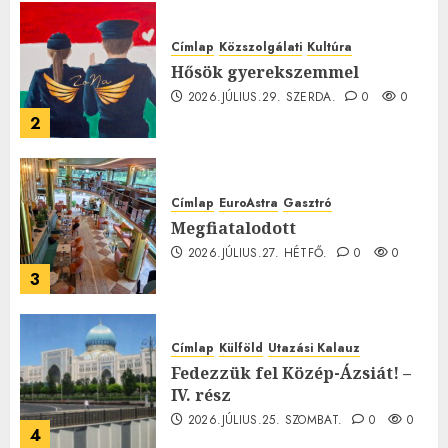
Címlap
Közszolgálati
Kultúra
Hősök gyerekszemmel
2026.JÚLIUS.29. SZERDA.
0
0
2
Címlap
EuroAstra
Gasztró
Megfiatalodott
2026.JÚLIUS.27. HÉTFŐ.
0
0
3
Címlap
Külföld
Utazási Kalauz
Fedezzük fel Közép-Ázsiát! –
IV. rész
2026.JÚLIUS.25. SZOMBAT.
0
0
4