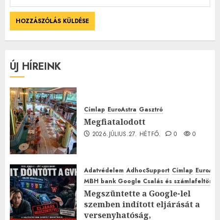
ÚJ HÍREINK
Címlap
EuroAstra
Gasztró
Megfiatalodott
2026.JÚLIUS.27. HÉTFŐ.
0
0
Adatvédelem
AdhocSupport
Címlap
EuroAst
MBH bank Google Csalás és számlafeltörés 
Megszüntette a Google-lel
szemben indított eljárását a
versenyhatóság,