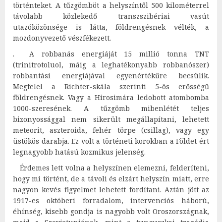
történteket. A tűzgömböt a helyszíntől 500 kilométerrel
távolabb közlekedő transzszibériai vasút
utazóközönsége is látta, földrengésnek vélték, a
mozdonyvezető vészfékezett.
. A robbanás energiáját 15 millió tonna TNT
(trinitrotoluol, máig a leghatékonyabb robbanószer)
robbantási energiájával egyenértékűre becsülik.
Megfelel a Richter-skála szerinti 5-ös erősségű
földrengésnek. Vagy a Hirosimára ledobott atombomba
1000-szeresének. A tűzgömb mibenlétét teljes
bizonyossággal nem sikerült megállapítani, lehetett
meteorit, aszteroida, fehér törpe (csillag), vagy egy
üstökös darabja. Ez volt a történeti korokban a Földet ért
legnagyobb hatású kozmikus jelenség.
Érdemes lett volna a helyszínen elemezni, felderíteni,
hogy mi történt, de a távoli és elzárt helyszín miatt, erre
nagyon kevés figyelmet lehetett fordítani. Aztán jött az
1917-es októberi forradalom, intervenciós háború,
éhínség, kisebb gondja is nagyobb volt Oroszországnak,