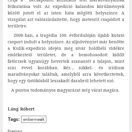
felkutatása volt. Az expedíció kalandos körülmények
között jutott el az isten háta mögötti helyszínre. A
vizsgálat azt valószínűsítette, hogy meteorit csapódott a
területre.
2008-ban, a tragédia 100. évfordulóján újabb kutató
csoport indult a helyszínre. Az aljnövényzet már benőtte
a Kulik-expedíció idején még sivár holdbéli vidékre
emlékeztető területet, de a bemohosodott kidőlt
fatörzsek ugyanúgy hevertek szanaszét a talajon, mint
száz évvel korábban. Réz-, nikkel- és irídium
maradványokat találtak, amelyből arra következtettek,
hogy egy üstökösből leszakadt darabról lehetett szó.
A pontos tudományos magyarázat még várat magára.
Láng Róbert
Tags:
embermesék
Previous