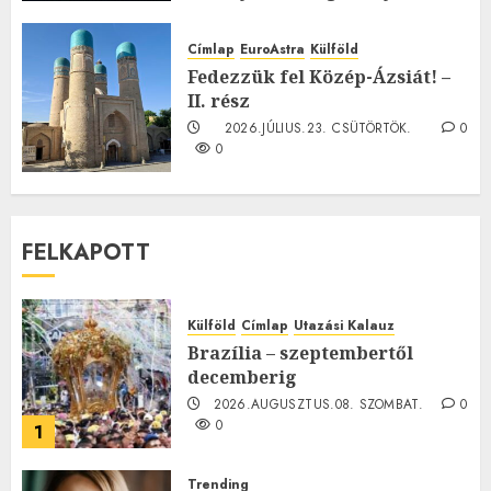
TE mit gondolsz erről?
2026.JÚLIUS.23. CSÜTÖRTÖK.
0
Címlap
EuroAstra
Külföld
0
Fedezzük fel Közép-Ázsiát! –
II. rész
2026.JÚLIUS.23. CSÜTÖRTÖK.
0
0
FELKAPOTT
Külföld
Címlap
Utazási Kalauz
Brazília – szeptembertől
decemberig
2026.AUGUSZTUS.08. SZOMBAT.
0
0
1
Trending