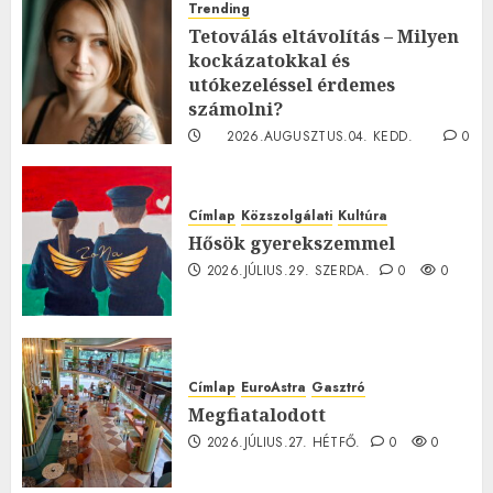
Trending
Tetoválás eltávolítás – Milyen
kockázatokkal és
utókezeléssel érdemes
számolni?
2026.AUGUSZTUS.04. KEDD.
0
0
Címlap
Közszolgálati
Kultúra
Hősök gyerekszemmel
2026.JÚLIUS.29. SZERDA.
0
0
Címlap
EuroAstra
Gasztró
Megfiatalodott
2026.JÚLIUS.27. HÉTFŐ.
0
0