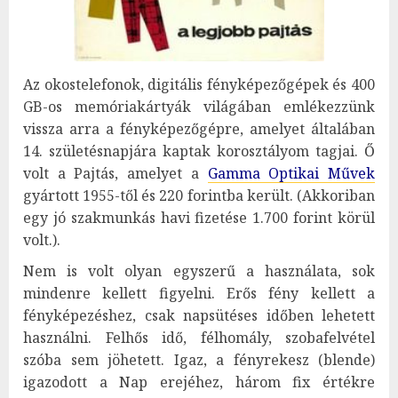
Az okostelefonok, digitális fényképezőgépek és 400
GB-os memóriakártyák világában emlékezzünk
vissza arra a fényképezőgépre, amelyet általában
14. születésnapjára kaptak korosztályom tagjai. Ő
volt a
Pajtás, amelyet a
Gamma Optikai Művek
gyártott 1955-től és 220 forintba került. (Akkoriban
egy jó szakmunkás havi fizetése 1.700 forint körül
volt.).
Nem is volt olyan egyszerű a használata, sok
mindenre kellett figyelni. Erős fény kellett a
fényképezéshez, csak napsütéses időben lehetett
használni. Felhős idő, félhomály, szobafelvétel
szóba sem jöhetett. Igaz, a fényrekesz (blende)
igazodott a Nap erejéhez, három fix értékre