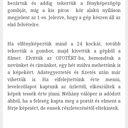
bezártuk és addig tekertük a fényképezőgép
gombját, míg a kis piros kör alakú nyíláson
megjelent az 1-es. Jelezve, hogy a gép készen áll az
első felvételre.
Ha elfényképeztük mind a 24 kockát, tovább
tekertük a gombot, majd kivettük a gépből a
filmet. Elvittük az OFOTÉRT-ba, bemondtuk a
nevünket és címünket, egy hét múlva mehettünk is
a képekért. Adategyeztetés és fizetés után már
vihettük is. Ha elfelejtettünk érte menni,
levelezőlapot kaptunk az üzlettől, elkészültek a
képek tessék érte jönni. Néhány válóper is adódott
abból, ha a feleség kapta meg a postát és elment a
férje képeiért, de ennek részletezésétől eltekintek.