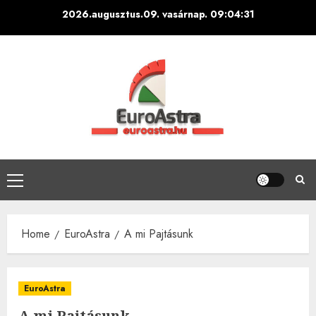
Skip
2026.augusztus.09. vasárnap.
09:04:32
to
content
Primary
Menu
Home
EuroAstra
A mi Pajtásunk
EuroAstra
A mi Pajtásunk