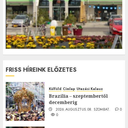
FRISS HÍREINK ELŐZETES
Külföld
Címlap
Utazási Kalauz
Brazília – szeptembertől
decemberig
2026.AUGUSZTUS.08. SZOMBAT.
0
0