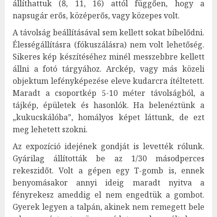
állíthattuk (8, 11, 16) attól függően, hogy a
napsugár erős, középerős, vagy közepes volt.
A távolság beállításával sem kellett sokat bíbelődni.
Élességállításra (fókuszálásra) nem volt lehetőség.
Sikeres kép készítéséhez minél messzebbre kellett
állni a fotó tárgyához. Arckép, vagy más közeli
objektum lefényképezése eleve kudarcra ítéltetett.
Maradt a csoportkép 5-10 méter távolságból, a
tájkép, épületek és hasonlók. Ha belenéztünk a
„kukucskálóba”, homályos képet láttunk, de ezt
meg lehetett szokni.
Az expozíció idejének gondját is levették rólunk.
Gyárilag állították be az 1/30 másodperces
rekeszidőt. Volt a gépen egy T-gomb is, ennek
benyomásakor annyi ideig maradt nyitva a
fényrekesz ameddig el nem engedtük a gombot.
Gyerek legyen a talpán, akinek nem remegett bele