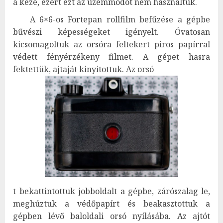
a keze, ezért ezt az üzemmódot nem használtuk.
A 6×6-os Fortepan rollfilm befűzése a gépbe
bűvészi képességeket igényelt. Óvatosan
kicsomagoltuk az orsóra feltekert piros papírral
védett fényérzékeny filmet. A gépet hasra
fektettük, ajtaját kinyitottuk. Az orsó
t bekattintottuk jobboldalt a gépbe, zárószalag le,
meghúztuk a védőpapírt és beakasztottuk a
gépben lévő baloldali orsó nyílásába. Az ajtót