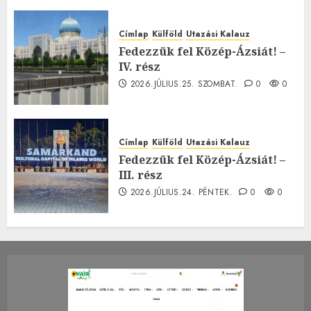
Címlap
Külföld
Utazási Kalauz
Fedezzük fel Közép-Ázsiát! –
IV. rész
2026.JÚLIUS.25. SZOMBAT.
0
0
Címlap
Külföld
Utazási Kalauz
Fedezzük fel Közép-Ázsiát! –
III. rész
2026.JÚLIUS.24. PÉNTEK.
0
0