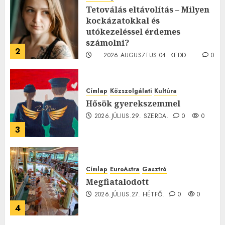
Tetoválás eltávolítás – Milyen
kockázatokkal és
utókezeléssel érdemes
számolni?
2
2026.AUGUSZTUS.04. KEDD.
0
0
Címlap
Közszolgálati
Kultúra
Hősök gyerekszemmel
2026.JÚLIUS.29. SZERDA.
0
0
3
Címlap
EuroAstra
Gasztró
Megfiatalodott
2026.JÚLIUS.27. HÉTFŐ.
0
0
4