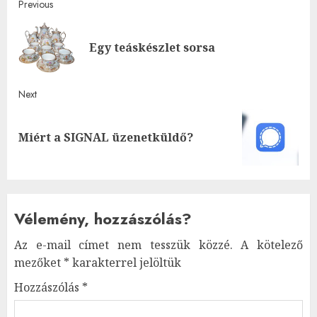
Post
Previous
navigation
Pre
Egy teáskészlet sorsa
post
Next
Next
Miért a SIGNAL üzenetküldő?
post:
Vélemény, hozzászólás?
Az e-mail címet nem tesszük közzé.
A kötelező
mezőket
*
karakterrel jelöltük
Hozzászólás
*