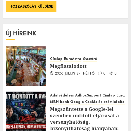
ÚJ HÍREINK
Címlap
EuroAstra
Gasztró
Megfiatalodott
2026.JÚLIUS.27. HÉTFŐ.
0
0
Adatvédelem
AdhocSupport
Címlap
EuroAst
MBH bank Google Csalás és számlafeltörés 
Megszüntette a Google-lel
szemben indított eljárását a
versenyhatóság,
bizonyíthatóság hiányában: