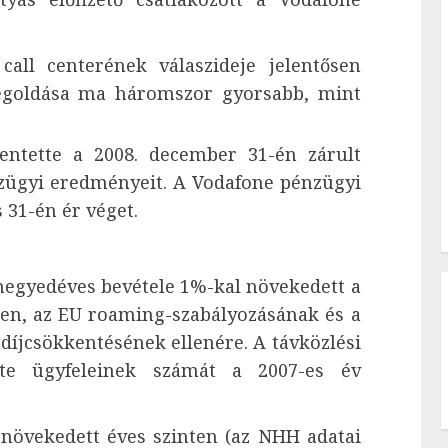
all centerének válaszideje jelentősen
egoldása ma háromszor gyorsabb, mint
ntette a 2008. december 31-én zárult
ügyi eredményeit. A Vodafone pénzügyi
s 31-én ér véget.
egyedéves bevétele 1%-kal növekedett a
ben, az EU roaming-szabályozásának és a
díjcsökkentésének ellenére. A távközlési
ette ügyfeleinek számát a 2007-es év
l növekedett éves szinten (az NHH adatai