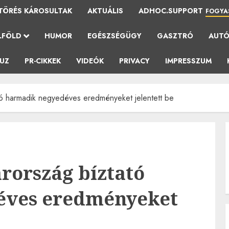
TÖRÉS KÁROSULTAK
AKTUÁLIS
ADHOC.SUPPORT
FOGYA
LFÖLD
HUMOR
EGÉSZSÉGÜGY
GASZTRÓ
AUT
AUZ
PR-CIKKEK
VIDEÓK
PRIVACY
IMPRESSZUM
 harmadik negyedéves eredményeket jelentett be
rország bíztató
éves eredményeket