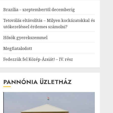
Brazília – szeptembertől decemberig
Tetoválás eltávolítás – Milyen kockázatokkal és
utókezeléssel érdemes számolni?
Hősök gyerekszemmel
Megfiatalodott
Fedezzük fel Közép-Ázsiát! – IV. rész
PANNÓNIA ÜZLETHÁZ