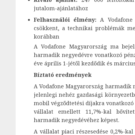
jutalom-ajánlatához
Felhasználói élmény:
A Vodafone c
csökkent, a technikai problémák m
korábban
A Vodafone Magyarország ma bejele
harmadik negyedévre vonatkozó pénz
éve április 1-jétől kezdődik és márciu
Bíztató eredmények
A Vodafone Magyarország harmadik n
jelenlegi nehéz gazdasági környezet
mobil végződtetési díjakra vonatkozó 
vállalat emellett 11,7%-kal bővít
harmadik negyedévéhez képest.
A vállalat piaci részesedése 0,2%-ka