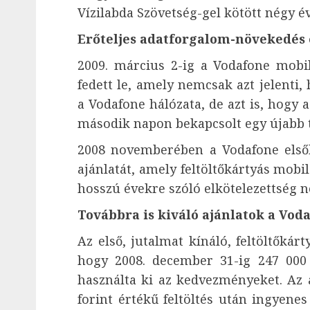
Vízilabda Szövetség-gel kötött négy é
Erőteljes adatforgalom-növekedés 
2009. március 2-ig a Vodafone mobil
fedett le, amely nemcsak azt jelenti
a Vodafone hálózata, de azt is, hogy 
második napon bekapcsolt egy újabb t
2008 novemberében a Vodafone elsők
ajánlatát, amely feltöltőkártyás mobil
hosszú évekre szóló elkötelezettség n
Továbbra is kiváló ajánlatok a Vod
Az első, jutalmat kínáló, feltöltőkár
hogy 2008. december 31-ig 247 000 ú
használta ki az kedvezményeket. Az 
forint értékű feltöltés után ingyene