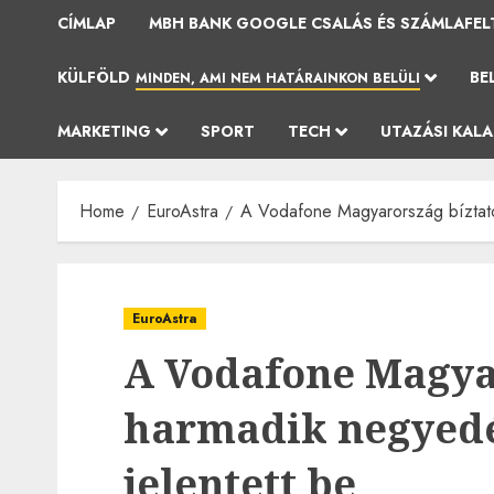
CÍMLAP
MBH BANK GOOGLE CSALÁS ÉS SZÁMLAFEL
KÜLFÖLD
BE
MINDEN, AMI NEM HATÁRAINKON BELÜLI
MARKETING
SPORT
TECH
UTAZÁSI KAL
Home
EuroAstra
A Vodafone Magyarország bíztató
EuroAstra
A Vodafone Magya
harmadik negyed
jelentett be