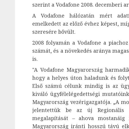
szerint a Vodafone 2008. decemberi a
A Vodafone hálózatán mért adat
emelkedett az előző évhez képest, míg
szeresére bővült.
2008 folyamán a Vodafone a piachoz
számát, és a növekedés aránya magasa
is.
"A Vodafone Magyarország harmadik
hogy a helyes úton haladunk és folyt
Első számú célunk mindig is az ügyf
kiváló ügyfélelégedettségi mutatóin
Magyarország vezérigazgatója. „A mos
jelentettük be az új Regionális 
megalapítását – ahova mostanáig 
Magyarország iránti hosszú távú elk