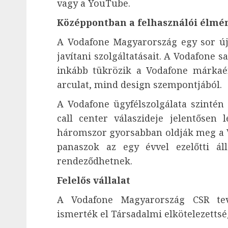
vagy a YouTube.
Középpontban a felhasználói élmé
A Vodafone Magyarország egy sor ú
javítani szolgáltatásait. A Vodafone s
inkább tükrözik a Vodafone márkaér
arculat, mind design szempontjából.
A Vodafone ügyfélszolgálata szintén
call center válaszideje jelentősen
háromszor gyorsabban oldják meg a 
panaszok az egy évvel ezelőtti ál
rendeződhetnek.
Felelős vállalat
A Vodafone Magyarország CSR tev
ismerték el Társadalmi elkötelezettsé