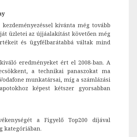
ny
j kezdeményezéssel kívánta még tovább
aját üzletei az újjáalakítást követően még
tékeit és ügyfélbarátabbá váltak mind
 kiváló eredményeket ért el 2008-ban. A
 lecsökkent, a technikai panaszokat ma
Vodafone munkatársai, míg a számlázási
lapotokhoz képest kétszer gyorsabban
ékenységét a Figyelő Top200 díjával
g kategóriában.