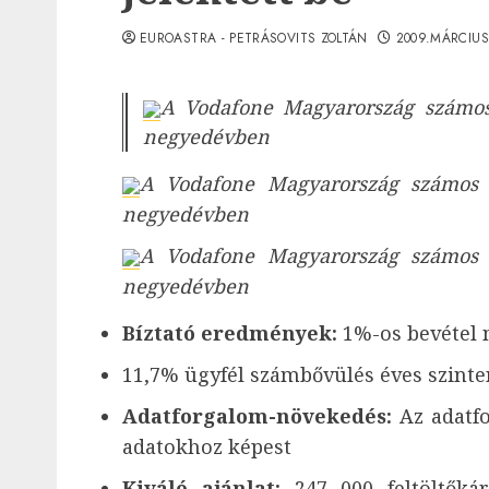
EUROASTRA - PETRÁSOVITS ZOLTÁN
2009.MÁRCIUS
A Vodafone Magyarország számos 
negyedévben
A Vodafone Magyarország számos ú
negyedévben
A Vodafone Magyarország számos ú
negyedévben
Bíztató eredmények:
1%-os bevétel 
11,7% ügyfél számbővülés éves szinte
Adatforgalom-növekedés:
Az adatf
adatokhoz képest
Kiváló ajánlat:
247 000 feltöltőká