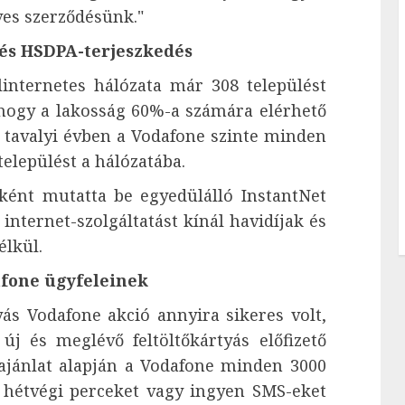
ves szerződésünk."
és HSDPA-terjeszkedés
internetes hálózata már 308 települést
, hogy a lakosság 60%-a számára elérhető
a tavalyi évben a Vodafone szinte minden
elepülést a hálózatába.
ént mutatta be egyedülálló InstantNet
 internet-szolgáltatást kínál havidíjak és
élkül.
afone ügyfeleinek
tyás Vodafone akció annyira sikeres volt,
j és meglévő feltöltőkártyás előfizető
ajánlat alapján a Vodafone minden 3000
s hétvégi perceket vagy ingyen SMS-eket