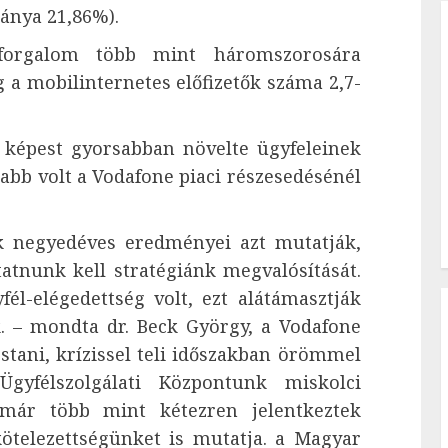
ránya 21,86%).
forgalom több mint háromszorosára
 a mobilinternetes előfizetők száma 2,7-
 képest gyorsabban növelte ügyfeleinek
bb volt a Vodafone piaci részesedésénél
 negyedéves eredményei azt mutatják,
atnunk kell stratégiánk megvalósítását.
él-elégedettség volt, ezt alátámasztják
k. – mondta dr. Beck György, a Vodafone
tani, krízissel teli időszakban örömmel
Ügyfélszolgálati Központunk miskolci
már több mint kétezren jelentkeztek
ötelezettségünket is mutatja. a Magyar