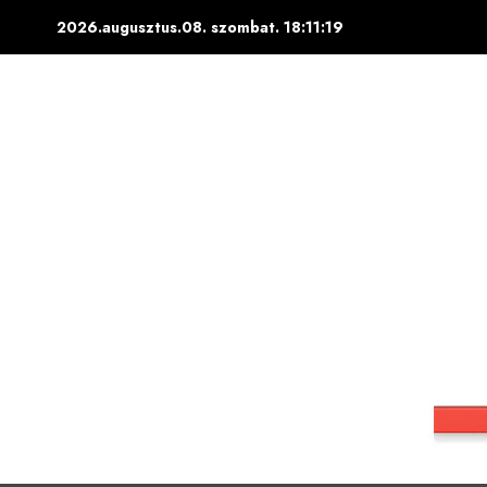
Skip
2026.augusztus.08. szombat.
18:11:20
to
content