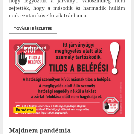
hogy legyőztük a járványt. Valószínűleg nem
sejtették, hogy a második és harmadik hullám
csak ezután következik Iránban a...
TOVÁBBI RÉSZLETEK
3 minutes read
EuroAstra
Majdnem pandémia