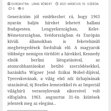
EUROASTRA - LÁNG RÓBERT
2021.MÁRCIUS.10. SZERDA.
0
0
Generációm jól emlékezhet rá, hogy 1963
nyarán baljós híreket lehetett hallani
Budapesten. Lengyelországban, Kelet-
Németországban, Svédországban és Európán
kívüli államokban is feketehimlő
megbetegedések fordultak elő. A magyarok
többsége nemigen törődött a hírekkel, Kennedy
elnök berlini látogatásával, az
atomrobbantásokat betiltó szerződésekkel,
hazánkfia Wigner Jenő fizikai Nobel-díjával,
Tyereskovának, a világ első női űrhajósának
utazásával, új Beatles-lemezekkel és az Imperiál
világhírű versenylovunk sikereivel volt
elfoglalva. 1963. augusztus 31-én kiütések
jelentek meg az elegáns...