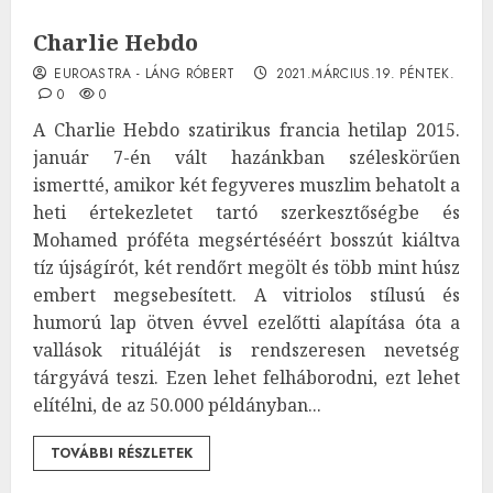
Charlie Hebdo
EUROASTRA - LÁNG RÓBERT
2021.MÁRCIUS.19. PÉNTEK.
0
0
A Charlie Hebdo szatirikus francia hetilap 2015.
január 7-én vált hazánkban széleskörűen
ismertté, amikor két fegyveres muszlim behatolt a
heti értekezletet tartó szerkesztőségbe és
Mohamed próféta megsértéséért bosszút kiáltva
tíz újságírót, két rendőrt megölt és több mint húsz
embert megsebesített. A vitriolos stílusú és
humorú lap ötven évvel ezelőtti alapítása óta a
vallások rituáléját is rendszeresen nevetség
tárgyává teszi. Ezen lehet felháborodni, ezt lehet
elítélni, de az 50.000 példányban...
TOVÁBBI RÉSZLETEK