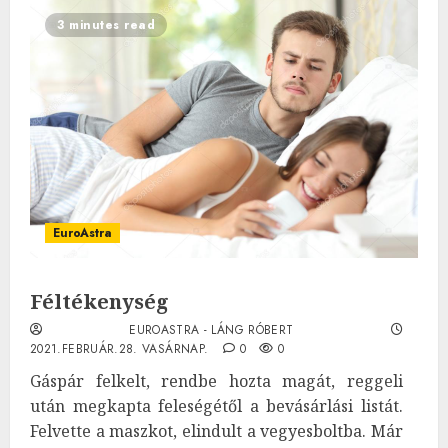
3 minutes read
EuroAstra
Féltékenység
EUROASTRA - LÁNG RÓBERT
2021.FEBRUÁR.28. VASÁRNAP.
0
0
Gáspár felkelt, rendbe hozta magát, reggeli
után megkapta feleségétől a bevásárlási listát.
Felvette a maszkot, elindult a vegyesboltba. Már