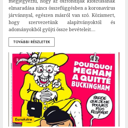
megjegyezni, hogy az ösztöndíjak kiosztásának
elmaradása nincs összefüggésben a koronavírus
járvánnyal, egészen másról van szó. Közismert,
hogy szervezetünk alapítványoktól és
adományokból gyűjti össze bevételeit....
TOVÁBBI RÉSZLETEK
2 minutes read
EuroAstra