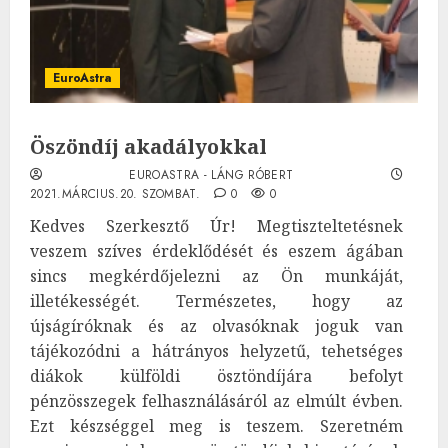
EuroAstra
Öszöndíj akadályokkal
EUROASTRA - LÁNG RÓBERT
2021.MÁRCIUS.20. SZOMBAT.
0
0
Kedves Szerkesztő Úr! Megtiszteltetésnek
veszem szíves érdeklődését és eszem ágában
sincs megkérdőjelezni az Ön munkáját,
illetékességét. Természetes, hogy az
újságíróknak és az olvasóknak joguk van
tájékozódni a hátrányos helyzetű, tehetséges
diákok külföldi ösztöndíjára befolyt
pénzösszegek felhasználásáról az elmúlt évben.
Ezt készséggel meg is teszem. Szeretném