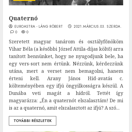
Quaternó
EUROASTRA - LÁNG RÓBERT
2021.MÁRCIUS.03. SZERDA.
0
0
Szeretett magyar tanárom és osztályfőnököm
Vihar Béla (a későbbi József Attila-díjas költő) arra
tanított bennünket, hogy ne nyugodjunk bele, ha
egy vers-sort nem értünk. Nézzünk, kérdezzünk
utána, mert a verset nem bemagolni, hanem
érteni kell. Arany János Híd-avatás c.
költeményében egy ifjú öngyilkosságra készül. A
Dunába veti magát a hídról. Tettét így
magyarázza: „Én a quaternót elszalasztám! De mi
is az a quaternó, amit elszalasztott az ifjú? A szó...
TOVÁBBI RÉSZLETEK