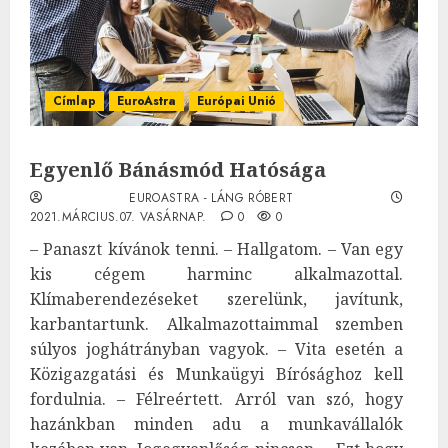
Címlap
EuroAstra
Európai Unió
Egyenlő Bánásmód Hatósága
EUROASTRA - LÁNG RÓBERT
2021.MÁRCIUS.07. VASÁRNAP.
0
0
– Panaszt kívánok tenni. – Hallgatom. – Van egy
kis cégem harminc alkalmazottal.
Klímaberendezéseket szerelünk, javítunk,
karbantartunk. Alkalmazottaimmal szemben
súlyos joghátrányban vagyok. – Vita esetén a
Közigazgatási és Munkaügyi Bírósághoz kell
fordulnia. – Félreértett. Arról van szó, hogy
hazánkban minden adu a munkavállalók