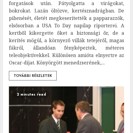
forgatások után. Pátyolgatta a virágokat,
bokrokat. Lazán öltözve, kertésznadrágban. De
pihenését, életét megkeserítették a papparazzók,
elsősorban a USA To Day napilap riporterei. A
kertből kikergette őket a biztonsági őr, de a
kerítés mögül, a környező villák tetejéről, magas
fákról, állandóan fényképeztek, méteres
teleobjektívekkel. Különösen amióta elnyertre az
Oscar-díjat. Könyörgött menedzserének,...
TOVÁBBI RÉSZLETEK
2 minutes read