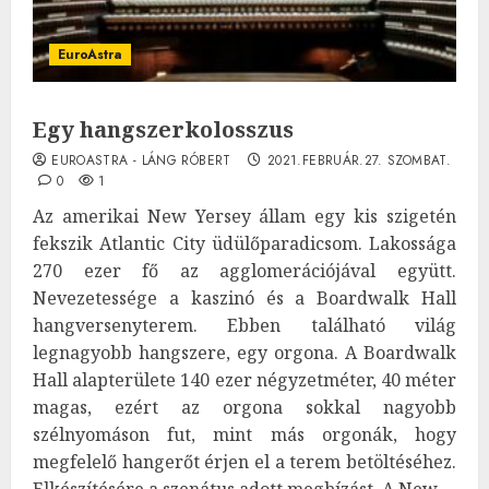
EuroAstra
Egy hangszerkolosszus
EUROASTRA - LÁNG RÓBERT
2021.FEBRUÁR.27. SZOMBAT.
0
1
Az amerikai New Yersey állam egy kis szigetén
fekszik Atlantic City üdülőparadicsom. Lakossága
270 ezer fő az agglomerációjával együtt.
Nevezetessége a kaszinó és a Boardwalk Hall
hangversenyterem. Ebben található világ
legnagyobb hangszere, egy orgona. A Boardwalk
Hall alapterülete 140 ezer négyzetméter, 40 méter
magas, ezért az orgona sokkal nagyobb
szélnyomáson fut, mint más orgonák, hogy
megfelelő hangerőt érjen el a terem betöltéséhez.
Elkészítésére a szenátus adott megbízást. A New...