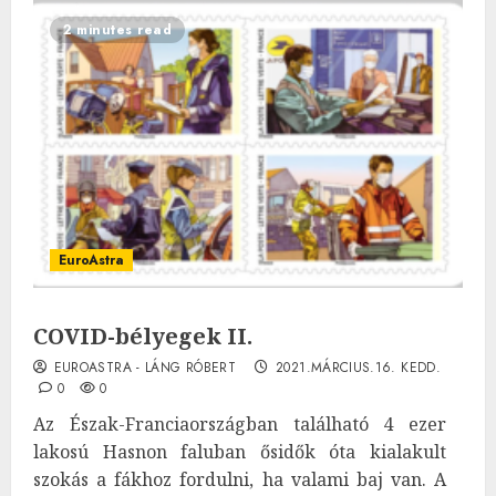
2 minutes read
EuroAstra
COVID-bélyegek II.
EUROASTRA - LÁNG RÓBERT
2021.MÁRCIUS.16. KEDD.
0
0
Az Észak-Franciaországban található 4 ezer
lakosú Hasnon faluban ősidők óta kialakult
szokás a fákhoz fordulni, ha valami baj van. A