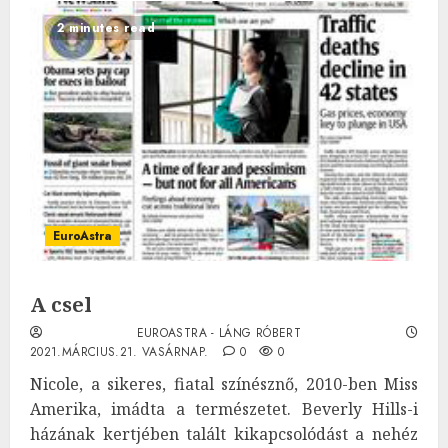
2 minutes read
EuroAstra
A csel
EUROASTRA - LÁNG RÓBERT
2021.MÁRCIUS.21. VASÁRNAP.
0
0
Nicole, a sikeres, fiatal színésznő, 2010-ben Miss
Amerika, imádta a természetet. Beverly Hills-i
házának kertjében talált kikapcsolódást a nehéz