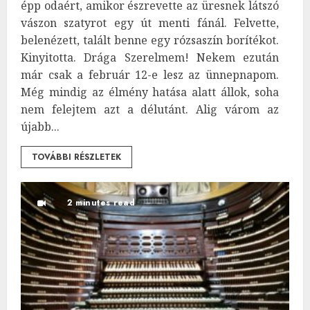
épp odaért, amikor észrevette az üresnek látszó
vászon szatyrot egy út menti fánál. Felvette,
belenézett, talált benne egy rózsaszín borítékot.
Kinyitotta. Drága Szerelmem! Nekem ezután
már csak a február 12-e lesz az ünnepnapom.
Még mindig az élmény hatása alatt állok, soha
nem felejtem azt a délutánt. Alig várom az
újabb...
TOVÁBBI RÉSZLETEK
2 minutes read