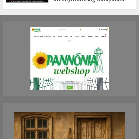
TE mit gondolsz erről?
2026.JÚLIUS.23. CSÜTÖRTÖK.
0
0