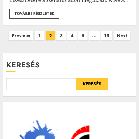
TOVÁBBI RÉSZLETEK
Bejegyzések
Previous
1
2
3
4
5
…
15
Next
lapozása
KERESÉS
KERESÉS