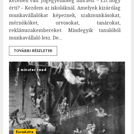
kezében van. Jogegyenlőség nincsen. – Ezt hogy
érti? – Kezdem az iskoláknál. Amelyek kizárólag
munkavállalókat képeznek, szakmunkásokat,
mérnököket, orvosokat, tanárokat,
reklámszakembereket. Mindegyik tanulóból
munkavállaló lesz. De...
TOVÁBBI RÉSZLETEK
2 minutes read
EuroAstra