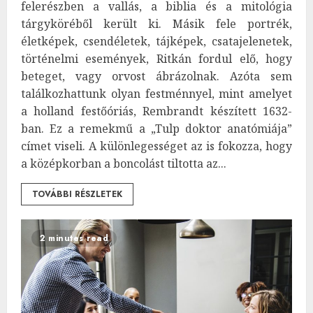
felerészben a vallás, a biblia és a mitológia
tárgyköréből került ki. Másik fele portrék,
életképek, csendéletek, tájképek, csatajelenetek,
történelmi események, Ritkán fordul elő, hogy
beteget, vagy orvost ábrázolnak. Azóta sem
találkozhattunk olyan festménnyel, mint amelyet
a holland festőóriás, Rembrandt készített 1632-
ban. Ez a remekmű a „Tulp doktor anatómiája”
címet viseli. A különlegességet az is fokozza, hogy
a középkorban a boncolást tiltotta az...
TOVÁBBI RÉSZLETEK
2 minutes read