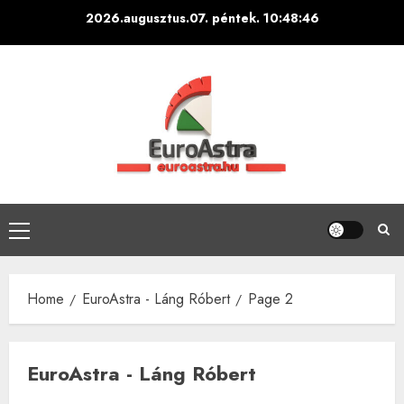
Skip
2026.augusztus.07. péntek.
10:48:47
to
content
Primary
Menu
Home
EuroAstra - Láng Róbert
Page 2
EuroAstra - Láng Róbert