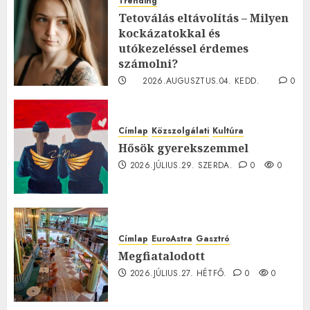
Trending
Tetoválás eltávolítás – Milyen
kockázatokkal és
utókezeléssel érdemes
számolni?
2026.AUGUSZTUS.04. KEDD.
0
0
Címlap
Közszolgálati
Kultúra
Hősök gyerekszemmel
2026.JÚLIUS.29. SZERDA.
0
0
Címlap
EuroAstra
Gasztró
Megfiatalodott
2026.JÚLIUS.27. HÉTFŐ.
0
0