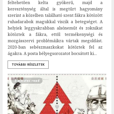
feltehetően kelta gyökerű, majd a
kereszténység által is megtűrt hagyomány
szerint a közelben található szent fákra kötözött
ruhadarabok magukkal viszik a betegséget. A
helyiek leggyakrabban alsóneműt és zoknikat
kötöztek a fákra, ettől termékenységi és
mozgásszervi problémáikra vártak megoldást.
2020-ban sebészmaszkokat kötöztek fel az
ágakra. A posta bélyegsorozatot bocsátott ki...
TOVÁBBI RÉSZLETEK
3 minutes read