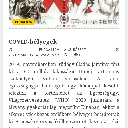
EuroAstra
COVID-bélyegek
EUROASTRA - LÁNG RÓBERT
2021.MÁRCIUS.14. VASÁRNAP.
0
0
2019. novemberében tüdőgyulladás-járvány tört
ki a 60 milliós lakosságú Hupej tartomány
székhelyén, Vuhan városában. A kínai
egészségügyi hatóságok egy hónappal később
jelezték a történteket az Egészségügyi
Világszervezetnek (WHO). 2020 júniusára a
járvány gyakorlatilag megszűnt Kínában, ekkor a
sikeres védekezés emlékére bélyeget bocsátottak
ki. A maszkos orvos ökölbe szorított keze azt jelzi,