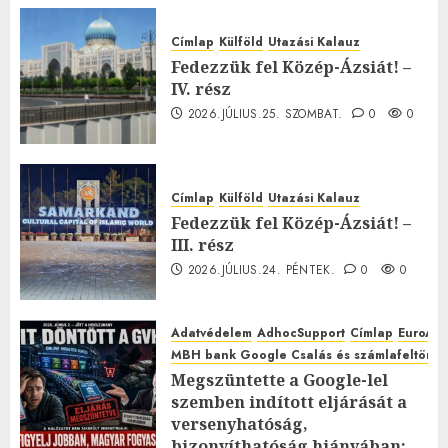
Címlap
Külföld
Utazási Kalauz
Fedezzük fel Közép-Ázsiát! –
IV. rész
2026.JÚLIUS.25. SZOMBAT.
0
0
Címlap
Külföld
Utazási Kalauz
Fedezzük fel Közép-Ázsiát! –
III. rész
2026.JÚLIUS.24. PÉNTEK.
0
0
Adatvédelem
AdhocSupport
Címlap
EuroAst
MBH bank Google Csalás és számlafeltörés 
Megszüntette a Google-lel
szemben indított eljárását a
versenyhatóság,
bizonyíthatóság hiányában: