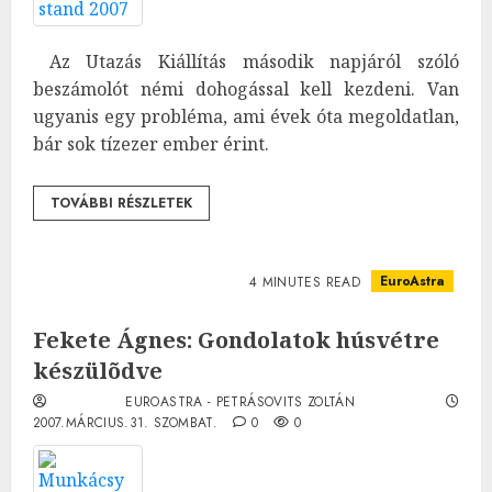
Az Utazás Kiállítás második napjáról szóló
beszámolót némi dohogással kell kezdeni. Van
ugyanis egy probléma, ami évek óta megoldatlan,
bár sok tízezer ember érint.
TOVÁBBI RÉSZLETEK
EuroAstra
4 MINUTES READ
Fekete Ágnes: Gondolatok húsvétre
készülõdve
EUROASTRA - PETRÁSOVITS ZOLTÁN
2007.MÁRCIUS.31. SZOMBAT.
0
0