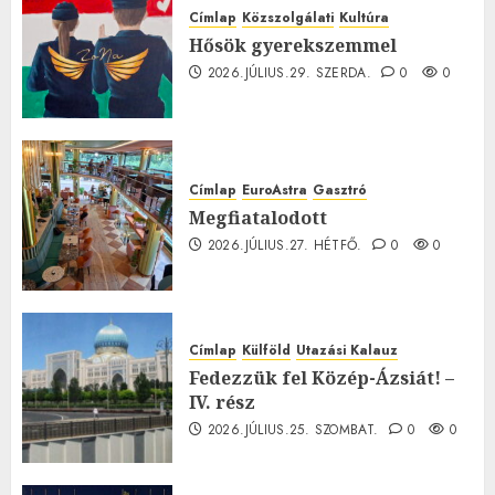
Címlap
Közszolgálati
Kultúra
Hősök gyerekszemmel
2026.JÚLIUS.29. SZERDA.
0
0
Címlap
EuroAstra
Gasztró
Megfiatalodott
2026.JÚLIUS.27. HÉTFŐ.
0
0
Címlap
Külföld
Utazási Kalauz
Fedezzük fel Közép-Ázsiát! –
IV. rész
2026.JÚLIUS.25. SZOMBAT.
0
0