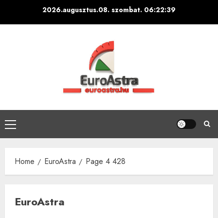
Skip
2026.augusztus.08. szombat.
06:22:40
to
content
Primary
Menu
Home
EuroAstra
Page 4 428
EuroAstra