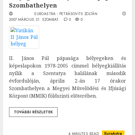
Szombathelyen
EUROASTRA - PETRÁSOVITS ZOLTÁN
2007.MÁRCIUS.31. SZOMBAT.
0
0
II. János Pál pápasága bélyegeken és
képeslapokon 1978-2005 címmel bélyegkiállítás
nyílik a Szentatya halálának második
évfordulóján, április 2-án 17 órakor
Szombathelyen a Megyei Mûvelõdési és Ifjúsági
Központ (MMIK) földszinti elõterében.
TOVÁBBI RÉSZLETEK
EuroAstra
4 MINUTES READ