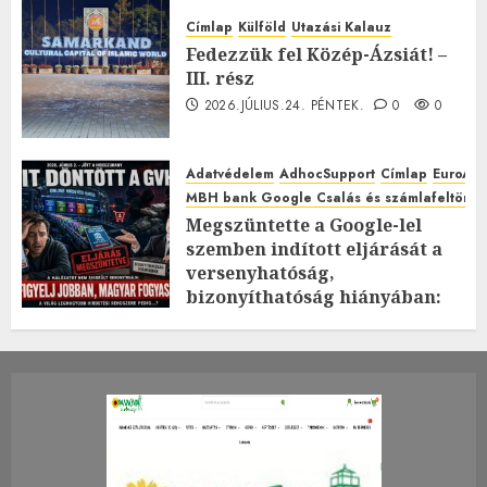
Címlap
Külföld
Utazási Kalauz
Fedezzük fel Közép-Ázsiát! –
III. rész
2026.JÚLIUS.24. PÉNTEK.
0
0
Adatvédelem
AdhocSupport
Címlap
EuroAst
MBH bank Google Csalás és számlafeltörés 
Megszüntette a Google-lel
szemben indított eljárását a
versenyhatóság,
bizonyíthatóság hiányában:
TE mit gondolsz erről?
2026.JÚLIUS.23. CSÜTÖRTÖK.
0
0