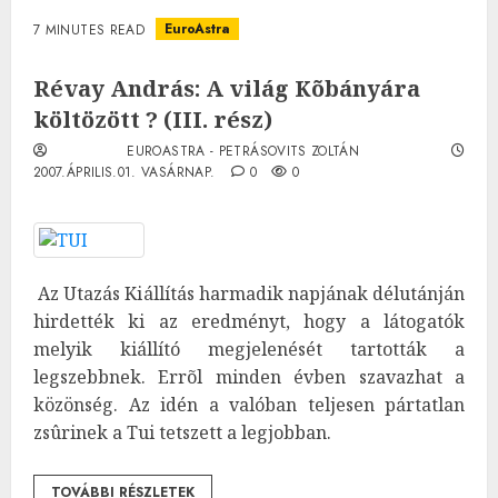
EuroAstra
7 MINUTES READ
Révay András: A világ Kõbányára
költözött ? (III. rész)
EUROASTRA - PETRÁSOVITS ZOLTÁN
2007.ÁPRILIS.01. VASÁRNAP.
0
0
Az Utazás Kiállítás harmadik napjának délutánján
hirdették ki az eredményt, hogy a látogatók
melyik kiállító megjelenését tartották a
legszebbnek. Errõl minden évben szavazhat a
közönség. Az idén a valóban teljesen pártatlan
zsûrinek a Tui tetszett a legjobban.
TOVÁBBI RÉSZLETEK