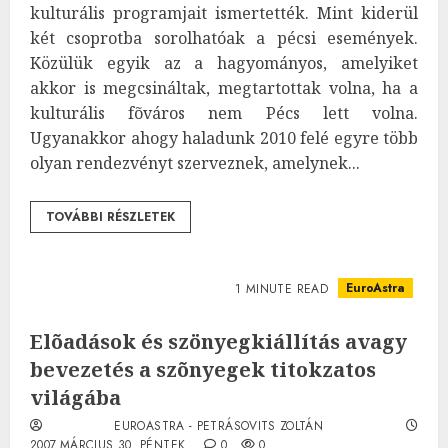
kulturális programjait ismertették. Mint kiderül
két csoprotba sorolhatóak a pécsi események.
Közülük egyik az a hagyományos, amelyiket
akkor is megcsináltak, megtartottak volna, ha a
kulturális fõváros nem Pécs lett volna.
Ugyanakkor ahogy haladunk 2010 felé egyre több
olyan rendezvényt szerveznek, amelynek...
TOVÁBBI RÉSZLETEK
EuroAstra
1 MINUTE READ
Elõadások és szönyegkiállítás avagy
bevezetés a szõnyegek titokzatos
világába
EUROASTRA - PETRÁSOVITS ZOLTÁN
2007.MÁRCIUS.30. PÉNTEK.
0
0