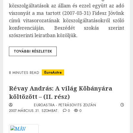
közszolgáltatások az állam és ezzel együtt az adó
viszonyát a ma tartott (2007-03-31) Fidesz Jövõnk
címû vitasorozatának közszolgáltatásokról szóló
konferenciáján. Beszédét szokás szerint
szószerinti leiratban közöljük.
TOVÁBBI RÉSZLETEK
EuroAstra
8 MINUTES READ
Révay András: A világ Kõbányára
költözött – (II. rész)
EUROASTRA - PETRÁSOVITS ZOLTÁN
2007.MÁRCIUS.31. SZOMBAT.
0
0