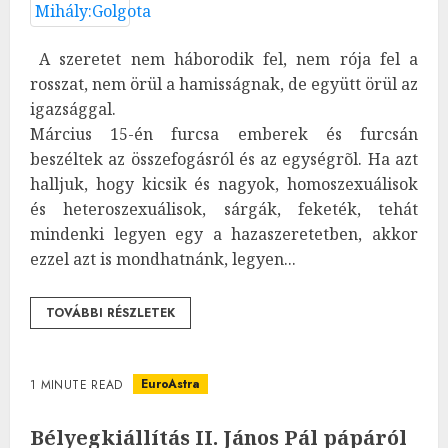
A szeretet nem háborodik fel, nem rója fel a
rosszat, nem örül a hamisságnak, de együtt örül az
igazsággal.
Március 15-én furcsa emberek és furcsán
beszéltek az összefogásról és az egységrõl. Ha azt
halljuk, hogy kicsik és nagyok, homoszexuálisok
és heteroszexuálisok, sárgák, feketék, tehát
mindenki legyen egy a hazaszeretetben, akkor
ezzel azt is mondhatnánk, legyen...
TOVÁBBI RÉSZLETEK
EuroAstra
1 MINUTE READ
Bélyegkiállítás II. János Pál pápáról