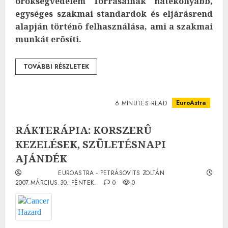
örökségvédelem forrásainak hatékonyabb,
egységes szakmai standardok és eljárásrend
alapján történõ felhasználása, ami a szakmai
munkát erõsíti.
TOVÁBBI RÉSZLETEK
EuroAstra
6 MINUTES READ
RÁKTERÁPIA: KORSZERÛ
KEZELÉSEK, SZÜLETÉSNAPI
AJÁNDÉK
EUROASTRA - PETRÁSOVITS ZOLTÁN
2007.MÁRCIUS.30. PÉNTEK.
0
0