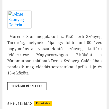
Március 8-án megalakult az Elsõ Pesti Szõnyeg
Társaság, melynek célja egy több mint 60 éves
hagyományra visszatekintõ szõnyeg kultúra
felélesztése Magyarországon. Elsõként a
Mammutban található Dénes Szõnyeg Galériában
rendezik meg elõadás-sorozatukat április 1-je és
15-e között.
TOVÁBBI RÉSZLETEK
EuroAstra
5 MINUTES READ