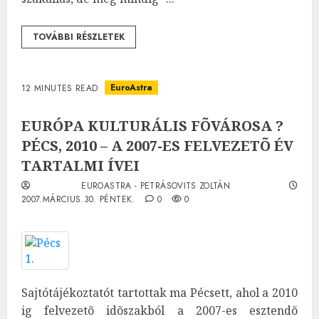
TOVÁBBI RÉSZLETEK
EuroAstra
12 MINUTES READ
EURÓPA KULTURÁLIS FÕVÁROSA ?
PÉCS, 2010 – A 2007-ES FELVEZETÕ ÉV
TARTALMI ÍVEI
EUROASTRA - PETRÁSOVITS ZOLTÁN
2007.MÁRCIUS.30. PÉNTEK.
0
0
Sajtótájékoztatót tartottak ma Pécsett, ahol a 2010
ig felvezetõ idõszakból a 2007-es esztendõ