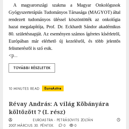
A magyarországi szakma a Magyar Onkológusok
Gyógyszerterápiás Tudományos Társasága (MAGYOT) által
rendezett tudományos üléssel köszöntötték az onkológia
hazai megalapítója,
Prof. Dr. Eckhardt Sándor akadémikus
80. születésnapját. Az eseményen számos ígéretes kísérletrõl,
Európában már elérhetõ új kezelésrõl, és több jelentõs
felismerésrõl is szó esik.
<p...
TOVÁBBI RÉSZLETEK
EuroAstra
10 MINUTES READ
Révay András: A világ Kõbányára
költözött ? (I. rész)
EUROASTRA - PETRÁSOVITS ZOLTÁN
2007.MÁRCIUS.30. PÉNTEK.
0
0