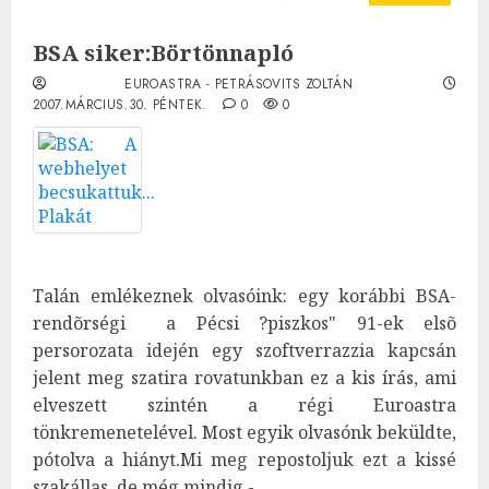
BSA siker:Börtönnapló
EUROASTRA - PETRÁSOVITS ZOLTÁN
2007.MÁRCIUS.30. PÉNTEK.
0
0
Talán emlékeznek olvasóink: egy korábbi BSA-
rendõrségi a Pécsi ?piszkos" 91-ek elsõ
persorozata idején egy szoftverrazzia kapcsán
jelent meg szatira rovatunkban ez a kis írás, ami
elveszett szintén a régi Euroastra
tönkremenetelével. Most egyik olvasónk beküldte,
pótolva a hiányt.Mi meg repostoljuk ezt a kissé
szakállas, de még mindig -...