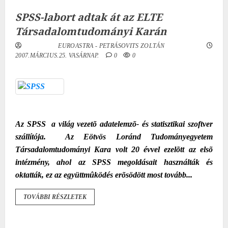
SPSS-labort adtak át az ELTE
Társadalomtudományi Karán
EUROASTRA - PETRÁSOVITS ZOLTÁN
2007.MÁRCIUS.25. VASÁRNAP.
0
0
Az SPSS
a világ vezetõ adatelemzõ- és statisztikai szoftver
szállítója.
Az Eötvös Loránd Tudományegyetem
Társadalomtudományi Kara volt 20 évvel ezelõtt az elsõ
intézmény, ahol az SPSS megoldásait használták és
oktatták, ez az együttmûködés erõsödött most tovább...
TOVÁBBI RÉSZLETEK