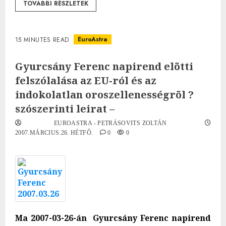
TOVÁBBI RÉSZLETEK
EuroAstra
15 MINUTES READ
Gyurcsány Ferenc napirend elõtti
felszólalása az EU-ról és az
indokolatlan oroszellenességrõl ?
szószerinti leirat –
EUROASTRA - PETRÁSOVITS ZOLTÁN
2007.MÁRCIUS.26. HÉTFŐ.
0
0
Ma 2007-03-26-án Gyurcsány Ferenc napirend