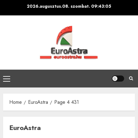
Skip
2026.augusztus.08. szombat.
09:43:06
to
content
Primary
Menu
Home
EuroAstra
Page 4 431
EuroAstra