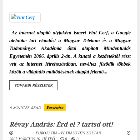
Az internet alapító atyjaként ismert Vint Cerf, a Google
alelnöke tart elõadást a Magyar Telekom és a Magyar
Tudományos Akadémia által alapított Mindentudás
Egyetemén 2006. április 2-án. A kutató a kezdetektõl részt
vett az internet létrehozásában, nevéhez fûzõdik többek
között a világháló mûködésének alapját jelentõ...
TOVÁBBI RÉSZLETEK
EuroAstra
6 MINUTES READ
Révay András: Érd el ? tartsd ott!
EUROASTRA - PETRÁSOVITS ZOLTÁN
2007.MÁRCIUS.26. HÉTFŐ.
0
0