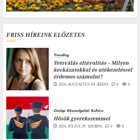
FRISS HÍREINK ELŐZETES
Trending
Tetoválás eltávolítás – Milyen
kockázatokkal és utókezeléssel
érdemes számolni?
2026.AUGUSZTUS.04. KEDD.
0
0
Címlap
Közszolgálati
Kultúra
Hősök gyerekszemmel
2026.JÚLIUS.29. SZERDA.
0
0