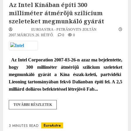
Az Intel Kínában építi 300
milliméter átmérõjû szilícium
szeleteket megmunkáló gyárát
EUROASTRA - PETRÁSOVITS ZOLTÁN
2007.MÁRCIUS.26. HÉTFŐ.
0
0
Az
Intel Corporation 2007-03-26-n azaz ma
bejelentette
,
hogy
300 milliméter átmérõjû szilícium szeleteket
megmunkáló gyárát a Kína észak-keleti, partvidéki
Lieoning tartományában fekvõ Dalianban építi fel. A 2,5
milliárd dolláros befektetéssel létrejövõ Fab...
TOVÁBBI RÉSZLETEK
EuroAstra
3 MINUTES READ