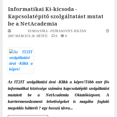
Informatikai Ki-kicsoda -
Kapcsolatépítõ szolgáltatást mutat
be a NetAcademia
EUROASTRA - PETRÁSOVITS ZOLTÁN
2007.MÁRCIUS.26. HÉTFŐ.
0
0
Az IT2IT szolgáltatási árai -Klikk a képre!
Több ezer fõs
informatikai közössége számára kapcsolatépítõ szolgáltatást
mutatott be a NetAcademia Oktatóközpont. A
karriermenedzsment lehetõségeket is magába foglaló
megoldás hátterét ? egy hosszú távra...