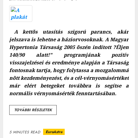
A kettõs utasítás szigorú parancs, akár
jelszava is lehetne a háziorvosoknak. A Magyar
Hypertonia Társaság 2005 õszén indított ?Éljen
140/90 alatt!" programjának pozitív
visszajelzései és eredménye alapján a Társaság
fontosnak tartja, hogy folytassa a mozgalommá
nõtt kezdeményezést, és a cél-vérnyomásértéket
már elért betegeket továbbra is segítse a
normális vérnyomásérték fenntartásában.
TOVÁBBI RÉSZLETEK
EuroAstra
5 MINUTES READ