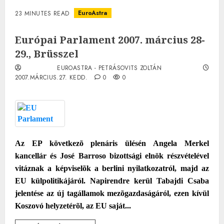
EuroAstra
23 MINUTES READ
Európai Parlament 2007. március 28-
29., Brüsszel
EUROASTRA - PETRÁSOVITS ZOLTÁN
2007.MÁRCIUS.27. KEDD.
0
0
Az EP következõ plenáris ülésén Angela Merkel
kancellár és José Barroso bizottsági elnök részvételével
vitáznak a képviselõk a berlini nyilatkozatról, majd az
EU külpolitikájáról. Napirendre kerül Tabajdi Csaba
jelentése az új tagállamok mezõgazdaságáról, ezen kívül
Koszovó helyzetérõl, az EU saját...