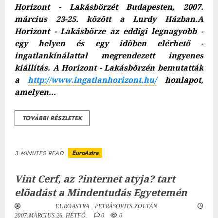
Horizont - Lakásbörzét Budapesten, 2007.
március 23-25. között a Lurdy Házban.A
Horizont - Lakásbörze az eddigi legnagyobb -
egy helyen és egy idõben elérhetõ -
ingatlankínálattal megrendezett ingyenes
kiállítás.
A Horizont - Lakásbörzén bemutatták
a
http://www.ingatlanhorizont.hu/
honlapot,
amelyen...
TOVÁBBI RÉSZLETEK
EuroAstra
3 MINUTES READ
Vint Cerf, az ?internet atyja? tart
elõadást a Mindentudás Egyetemén
EUROASTRA - PETRÁSOVITS ZOLTÁN
2007.MÁRCIUS.26. HÉTFŐ.
0
0