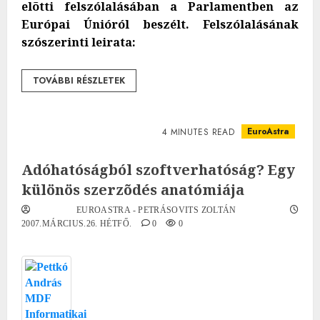
elõtti felszólalásában a Parlamentben az
Európai Únióról beszélt. Felszólalásának
szószerinti leirata:
TOVÁBBI RÉSZLETEK
EuroAstra
4 MINUTES READ
Adóhatóságból szoftverhatóság? Egy
különös szerzõdés anatómiája
EUROASTRA - PETRÁSOVITS ZOLTÁN
2007.MÁRCIUS.26. HÉTFŐ.
0
0