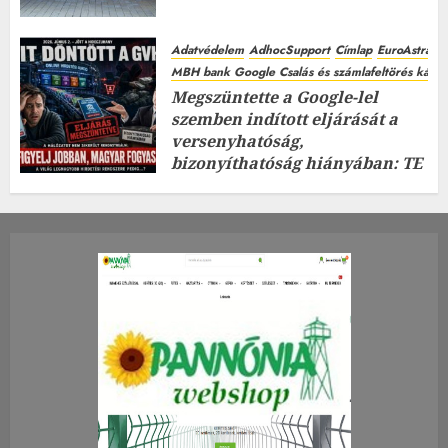
Adatvédelem
AdhocSupport
Címlap
EuroAstra
MBH bank Google Csalás és számlafeltörés káros
Megszüntette a Google-lel
szemben indított eljárását a
versenyhatóság,
bizonyíthatóság hiányában: TE
mit gondolsz erről?
2026.JÚLIUS.23. CSÜTÖRTÖK.
0
0