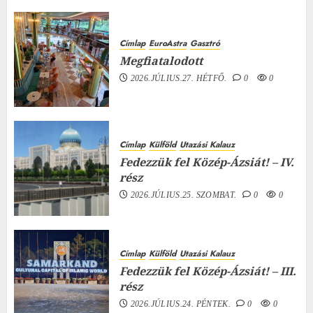
Címlap
EuroAstra
Gasztró
Megfiatalodott
2026.JÚLIUS.27. HÉTFŐ.
0
0
Címlap
Külföld
Utazási Kalauz
Fedezzük fel Közép-Ázsiát! – IV.
rész
2026.JÚLIUS.25. SZOMBAT.
0
0
Címlap
Külföld
Utazási Kalauz
Fedezzük fel Közép-Ázsiát! – III.
rész
2026.JÚLIUS.24. PÉNTEK.
0
0