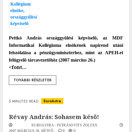
Pettkó András országgyûlési képviselõ, az MDF
Informatikai Kollégiuma elnökének napirend utáni
felszólalása a pénzügyminiszterhez, mint az APEH-et
felügyelõ tárcavezetõhöz (2007 március 26.)
<font...
TOVÁBBI RÉSZLETEK
EuroAstra
5 MINUTES READ
Révay András: Sohasem késõ!
EUROASTRA - PETRÁSOVITS ZOLTÁN
2007.MÁRCIUS.26. HÉTFŐ.
0
0