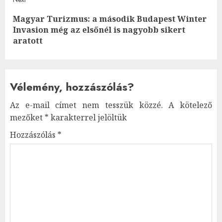
Magyar Turizmus: a második Budapest Winter
Next
Invasion még az elsőnél is nagyobb sikert
post:
aratott
Vélemény, hozzászólás?
Az e-mail címet nem tesszük közzé.
A kötelező
mezőket
*
karakterrel jelöltük
Hozzászólás
*