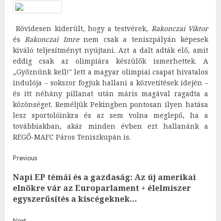
Rövidesen kiderült, hogy a testvérek,
Rakonczai Viktor
és
Rakonczai Imre
nem csak a teniszpályán képesek
kiváló teljesítményt nyújtani. Azt a dalt adták elő, amit
eddig csak az olimpiára készülők ismerhettek. A
„Győznünk kell!" lett a magyar olimpiai csapat hivatalos
indulója – sokszor fogjuk hallani a közvetítések idején –
és itt néhány pillanat után máris magával ragadta a
közönséget. Reméljük Pekingben pontosan ilyen hatása
lesz sportolóinkra és az sem volna meglepő, ha a
továbbiakban, akár minden évben ezt hallanánk a
REGŐ-MAFC Páros Teniszkupán is.
Post
Previous
Napi EP témái és a gazdaság: Az új amerikai
navigation
Pre
elnökre vár az Europarlament + élelmiszer
post
egyszerűsítés a kiscégeknek…
Next