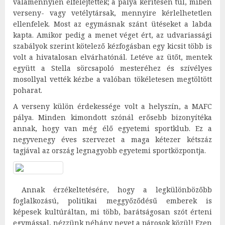
valamennyien elfelejtették; a pálya kerítésén túl, miben
verseny- vagy vetélytársak, mennyire kérlelhetetlen
ellenfelek. Most az egymásnak szánt ütéseket a labda
kapta. Amikor pedig a menet véget ért, az udvariassági
szabályok szerint kötelező kézfogásban egy kicsit több is
volt a hivatalosan elvárhatónál. Letéve az ütőt, mentek
együtt a Stella sörcsapoló mesteréhez és szívélyes
mosollyal vették kézbe a valóban tökéletesen megtöltött
poharat.
A verseny külön érdekessége volt a helyszín, a MAFC
pálya. Minden kimondott szónál erősebb bizonyítéka
annak, hogy van még élő egyetemi sportklub. Ez a
negyvenegy éves szervezet a maga kétezer kétszáz
tagjával az ország legnagyobb egyetemi sportközpontja.
Annak érzékeltetésére, hogy a legkülönbözőbb
foglalkozású, politikai meggyőződésű emberek is
képesek kultúráltan, mi több, barátságosan szót érteni
egymással, nézzünk néhány nevet a párosok közül! Ezen