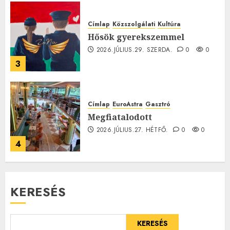
Címlap
Közszolgálati
Kultúra
Hősök gyerekszemmel
2026.JÚLIUS.29. SZERDA.
0
0
3
Címlap
EuroAstra
Gasztró
Megfiatalodott
2026.JÚLIUS.27. HÉTFŐ.
0
0
4
KERESÉS
KERESÉS