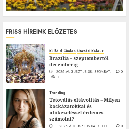
FRISS HÍREINK ELŐZETES
Külföld
Címlap
Utazási Kalauz
Brazília – szeptembertől
decemberig
2026.AUGUSZTUS.08. SZOMBAT.
0
0
Trending
Tetoválás eltávolítás – Milyen
kockázatokkal és
utókezeléssel érdemes
számolni?
2026.AUGUSZTUS.04. KEDD.
0