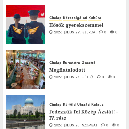
0
Címlap
Közszolgálati
Kultúra
Hősök gyerekszemmel
2026.JÚLIUS.29. SZERDA.
0
0
Címlap
EuroAstra
Gasztró
Megfiatalodott
2026.JÚLIUS.27. HÉTFŐ.
0
0
Címlap
Külföld
Utazási Kalauz
Fedezzük fel Közép-Ázsiát! –
IV. rész
2026.JÚLIUS.25. SZOMBAT.
0
0