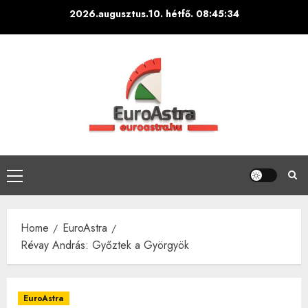
Skip
2026.augusztus.10. hétfő.
08:45:35
to
content
Primary
Menu
Home
EuroAstra
Révay András: Győztek a Györgyök
EuroAstra