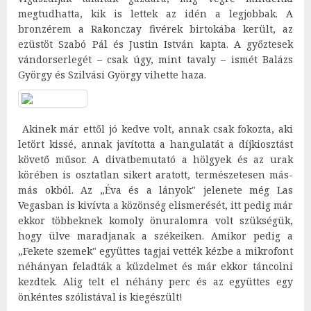
megtudhatta, kik is lettek az idén a legjobbak. A
bronzérem a Rakonczay fivérek birtokába került, az
ezüstöt Szabó Pál és Justin István kapta. A győztesek
vándorserlegét – csak úgy, mint tavaly – ismét Balázs
György és Szilvási György vihette haza.
Akinek már ettől jó kedve volt, annak csak fokozta, aki
letört kissé, annak javította a hangulatát a díjkiosztást
követő műsor. A divatbemutató a hölgyek és az urak
körében is osztatlan sikert aratott, természetesen más-
más okból. Az „Éva és a lányok" jelenete még Las
Vegasban is kivívta a közönség elismerését, itt pedig már
ekkor többeknek komoly önuralomra volt szükségük,
hogy ülve maradjanak a székeiken. Amikor pedig a
„Fekete szemek" együttes tagjai vették kézbe a mikrofont
néhányan feladták a küzdelmet és már ekkor táncolni
kezdtek. Alig telt el néhány perc és az együttes egy
önkéntes szólistával is kiegészült!