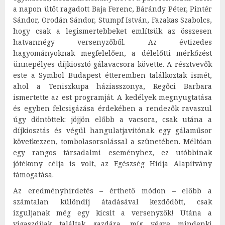
a napon ütőt ragadott Baja Ferenc, Bárándy Péter, Pintér
Sándor, Orodán Sándor, Stumpf István, Fazakas Szabolcs,
hogy csak a legismertebbeket említsük az összesen
hatvannégy versenyzőből. Az évtizedes
hagyományoknak megfelelően, a délelőtti mérkőzést
ünnepélyes díjkiosztó gálavacsora követte. A résztvevők
este a Symbol Budapest étteremben találkoztak ismét,
ahol a Teniszkupa háziasszonya, Regőci Barbara
ismertette az est programját. A kedélyek megnyugtatása
és egyben felcsigázása érdekében a rendezők ravaszul
úgy döntöttek: jöjjön előbb a vacsora, csak utána a
díjkiosztás és végül hangulatjavítónak egy gálaműsor
következzen, tombolasorsolással a szünetében. Méltóan
egy rangos társadalmi eseményhez, ez utóbbinak
jótékony célja is volt, az Egészség Hídja Alapítvány
támogatása.
Az eredményhirdetés – érthető módon – előbb a
számtalan különdíj átadásával kezdődött, csak
izguljanak még egy kicsit a versenyzők! Utána a
vigaszdíjak találtak gazdára, míg végre mindenki