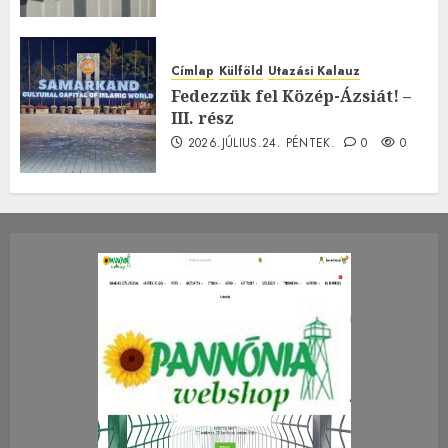
Címlap
Külföld
Utazási Kalauz
Fedezzük fel Közép-Ázsiát! –
III. rész
2026.JÚLIUS.24. PÉNTEK.
0
0