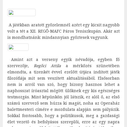
A játékban aratott győzelemnél azért egy kicsit nagyobb
volt a tét a XII. REGŐ-MAFC Páros Teniszkupán. Akár azt
is mondhatnánk: mindannyian győztesek vagyunk.
Amint azt a verseny egyik névadója, egyben fő
szervezője,
Regőci Attila
a mérkőzés szünetében
elmondta, a tizenkét évvel ezelőtt útjára indított játék
filozófiája mit sem veszített aktualitásából. Elsősorban
nem is arról van szó, hogy bizony hasznos lehet a
naphosszat íróasztal mögött ülőknek egy kis egészséges
testmozgás. Mint képünkön jól látszik, ez alól ő, az első
számú szervező sem húzza ki magát, noha az Operaház
balettmesteri címére e mozdulata alapján sem pályázik.
Sokkal fontosabb, hogy a politikusok, meg a gazdasági
élet vezető és befolyásos szereplői, erre az egy napra