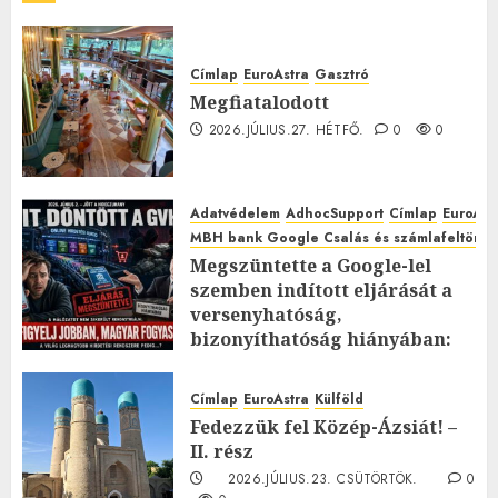
Címlap
EuroAstra
Gasztró
Megfiatalodott
2026.JÚLIUS.27. HÉTFŐ.
0
0
Adatvédelem
AdhocSupport
Címlap
EuroAst
MBH bank Google Csalás és számlafeltörés 
Megszüntette a Google-lel
szemben indított eljárását a
versenyhatóság,
bizonyíthatóság hiányában:
TE mit gondolsz erről?
2026.JÚLIUS.23. CSÜTÖRTÖK.
0
Címlap
EuroAstra
Külföld
0
Fedezzük fel Közép-Ázsiát! –
II. rész
2026.JÚLIUS.23. CSÜTÖRTÖK.
0