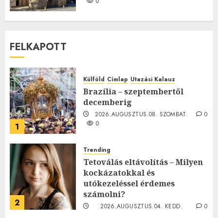
0
FELKAPOTT
Külföld
Címlap
Utazási Kalauz
Brazília – szeptembertől
decemberig
2026.AUGUSZTUS.08. SZOMBAT.
0
0
1
Trending
Tetoválás eltávolítás – Milyen
kockázatokkal és
utókezeléssel érdemes
számolni?
2
2026.AUGUSZTUS.04. KEDD.
0
0