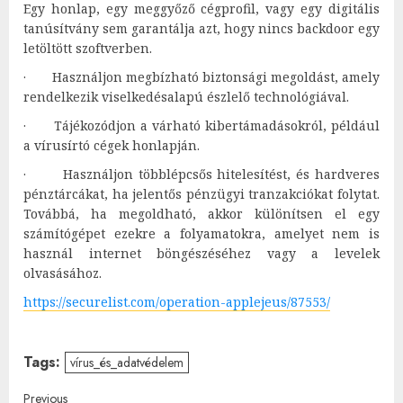
Egy honlap, egy meggyőző cégprofil, vagy egy digitális
tanúsítvány sem garantálja azt, hogy nincs backdoor egy
letöltött szoftverben.
· Használjon megbízható biztonsági megoldást, amely
rendelkezik viselkedésalapú észlelő technológiával.
· Tájékozódjon a várható kibertámadásokról, például
a vírusírtó cégek honlapján.
· Használjon többlépcsős hitelesítést, és hardveres
pénztárcákat, ha jelentős pénzügyi tranzakciókat folytat.
Továbbá, ha megoldható, akkor különítsen el egy
számítógépet ezekre a folyamatokra, amelyet nem is
használ internet böngészéséhez vagy a levelek
olvasásához.
https://securelist.com/operation-applejeus/87553/
Tags:
vírus_és_adatvédelem
Previous