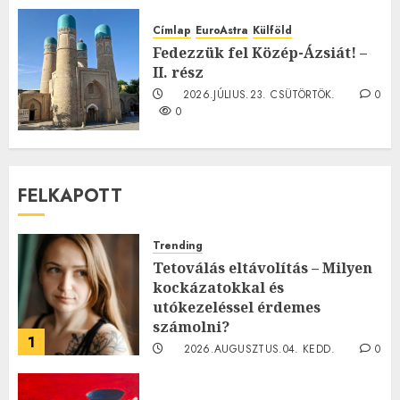
TE mit gondolsz erről?
2026.JÚLIUS.23. CSÜTÖRTÖK.
0
Címlap
EuroAstra
Külföld
0
Fedezzük fel Közép-Ázsiát! –
II. rész
2026.JÚLIUS.23. CSÜTÖRTÖK.
0
0
FELKAPOTT
Trending
Tetoválás eltávolítás – Milyen
kockázatokkal és
utókezeléssel érdemes
számolni?
1
2026.AUGUSZTUS.04. KEDD.
0
0