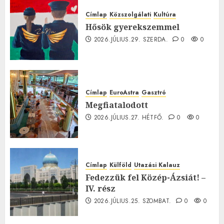
Címlap
Közszolgálati
Kultúra
Hősök gyerekszemmel
2026.JÚLIUS.29. SZERDA.
0
0
Címlap
EuroAstra
Gasztró
Megfiatalodott
2026.JÚLIUS.27. HÉTFŐ.
0
0
Címlap
Külföld
Utazási Kalauz
Fedezzük fel Közép-Ázsiát! –
IV. rész
2026.JÚLIUS.25. SZOMBAT.
0
0