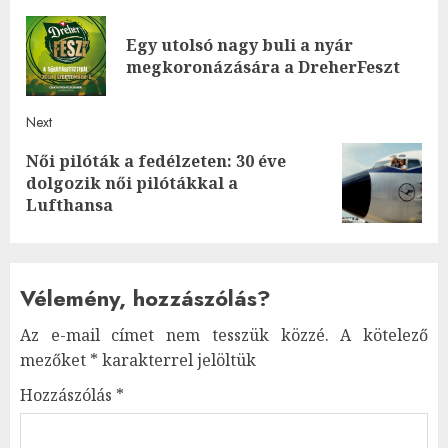
Post
navigation
Egy utolsó nagy buli a nyár
Pre
megkoronázására a DreherFeszt
post
Next
Női pilóták a fedélzeten: 30 éve
Next
dolgozik női pilótákkal a
post:
Lufthansa
Vélemény, hozzászólás?
Az e-mail címet nem tesszük közzé.
A kötelező
mezőket
*
karakterrel jelöltük
Hozzászólás
*