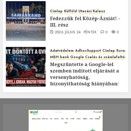
Címlap
Külföld
Utazási Kalauz
Fedezzük fel Közép-Ázsiát! –
III. rész
2026.JÚLIUS.24. PÉNTEK.
0
0
Adatvédelem
AdhocSupport
Címlap
EuroAst
MBH bank Google Csalás és számlafeltörés 
Megszüntette a Google-lel
szemben indított eljárását a
versenyhatóság,
bizonyíthatóság hiányában:
TE mit gondolsz erről?
2026.JÚLIUS.23. CSÜTÖRTÖK.
0
0