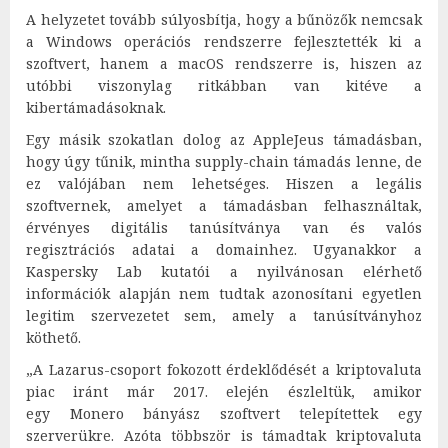
A helyzetet tovább súlyosbítja, hogy a bűnözők nemcsak
a Windows operációs rendszerre fejlesztették ki a
szoftvert, hanem a macOS rendszerre is, hiszen az
utóbbi viszonylag ritkábban van kitéve a
kibertámadásoknak.
Egy másik szokatlan dolog az AppleJeus támadásban,
hogy úgy tűnik, mintha supply-chain támadás lenne, de
ez valójában nem lehetséges. Hiszen a legális
szoftvernek, amelyet a támadásban felhasználtak,
érvényes digitális tanúsítványa van és valós
regisztrációs adatai a domainhez. Ugyanakkor a
Kaspersky Lab kutatói a nyilvánosan elérhető
információk alapján nem tudtak azonosítani egyetlen
legitim szervezetet sem, amely a tanúsítványhoz
köthető.
„A Lazarus-csoport fokozott érdeklődését a kriptovaluta
piac iránt már 2017. elején észleltük, amikor
egy Monero bányász szoftvert telepítettek egy
szerverükre. Azóta többször is támadtak kriptovaluta