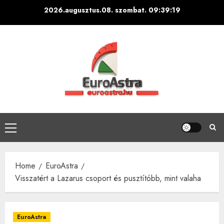
Skip
2026.augusztus.08. szombat.
09:39:20
to
content
Primary
Menu
Home
EuroAstra
Visszatért a Lazarus csoport és pusztítóbb, mint valaha
EuroAstra