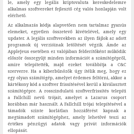
le, amely egy legális kriptovaluta kereskedelemre
alkalmas szoftvereket fejlesztő cég valós honlapján volt
elérhető.
Az alkalmazás kódja alapvetően nem tartalmaz gyanús
elemeket, egyetlen összetevő kivételével, amely egy
updater. A legális szoftverekben az ilyen fájlok az adott
programok új verzióinak letöltését végzik. Ámde az
AppleJeus esetében ez valójában felderítőként működik:
először összegyűjt minden információt a számítógépről,
amire telepítették, majd ezeket továbbítja a C&C
szerverre. Ha a kiberbűnözők úgy ítélik meg, hogy ez
egy olyan számítógép, amelyet érdemes feltörni, akkor a
kártékony kód a szoftver frissítésével kerül a kiválasztott
számítógépre. A rosszindulatú szoftverfrissítés telepíti
a Fallchill nevű trójait, amelyet a Lazarus csoport
korábban már használt. A Fallchill trójai telepítésével a
támadók szinte korlátlan hozzáférést kapnak a
megtámadott számítógéphez, amely lehetővé teszi az
értékes pénzügyi adatok vagy privát információk
ellopását.