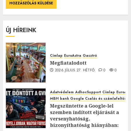
ÚJ HÍREINK
Címlap
EuroAstra
Gasztró
Megfiatalodott
2026.JÚLIUS.27. HÉTFŐ.
0
0
Adatvédelem
AdhocSupport
Címlap
EuroAst
MBH bank Google Csalás és számlafeltörés 
Megszüntette a Google-lel
szemben indított eljárását a
versenyhatóság,
bizonyíthatóság hiányában: