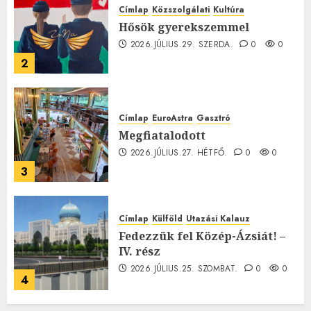
Címlap
Közszolgálati
Kultúra
Hősök gyerekszemmel
2026.JÚLIUS.29. SZERDA.
0
0
2
Címlap
EuroAstra
Gasztró
Megfiatalodott
2026.JÚLIUS.27. HÉTFŐ.
0
0
3
Címlap
Külföld
Utazási Kalauz
Fedezzük fel Közép-Ázsiát! –
IV. rész
2026.JÚLIUS.25. SZOMBAT.
0
0
4