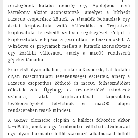
részlegének kutatói nemrég egy AppleJeus nevű
kártékony akciót azonosítottak, amelyet a hírhedt
Lazarus csoporthoz kötnek. A támadók behatoltak egy
ázsiai kriptovaluta váltó hálózatába a Trojanized
kriptovaluta kereskedő szoftver segítségével. Céljuk a
kriptovaluták ellopása a gyanútlan felhasználóktól. A
Windows-os programok mellett a kutatók azonosítottak
egy korábbi változatot, amely a macOS rendszerű
gépeket támadta.
Ez az első olyan alkalom, amikor a Kaspersky Lab kutatói
olyan rosszindulatú tevékenységet észleltek, amely a
Lazarus csoporthoz köthető és macOS felhasználókat
céloztak vele. Úgyhogy ez üzenetértékű mindazok
számára, akik kriptovalutával kapcsolatos
tevékenységeket folytatnak és macOS alapú
rendszereken teszik mindezt.
A GReAT elemzése alapján a hálózat feltörése akkor
kezdődött, amikor egy ártalmatlan vállalati alkalmazott
egy olyan harmadik féltől származó alkalmazást töltött