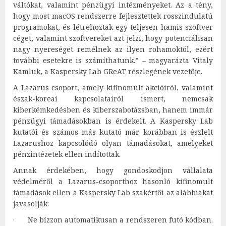
váltókat, valamint pénzügyi intézményeket. Az a tény,
hogy most macOS rendszerre fejlesztettek rosszindulatú
programokat, és létrehoztak egy teljesen hamis szoftver
céget, valamint szoftvereket azt jelzi, hogy potenciálisan
nagy nyereséget remélnek az ilyen rohamoktól, ezért
további esetekre is számíthatunk.” – magyarázta Vitaly
Kamluk, a Kaspersky Lab GReAT részlegének vezetője.
A Lazarus csoport, amely kifinomult akcióiról, valamint
észak-koreai kapcsolatairól ismert, nemcsak
kiberkémkedésben és kiberszabotázsban, hanem immár
pénzügyi támadásokban is érdekelt. A Kaspersky Lab
kutatói és számos más kutató már korábban is észlelt
Lazarushoz kapcsolódó olyan támadásokat, amelyeket
pénzintézetek ellen indítottak.
Annak érdekében, hogy gondoskodjon vállalata
védelméről a Lazarus-csoporthoz hasonló kifinomult
támadások ellen a Kaspersky Lab szakértői az alábbiakat
javasolják:
· Ne bízzon automatikusan a rendszeren futó kódban.