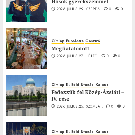
Hősök gyerekszemmel
2026.JÚLIUS.29. SZERDA.
0
0
Címlap
EuroAstra
Gasztró
Megfiatalodott
2026.JÚLIUS.27. HÉTFŐ.
0
0
Címlap
Külföld
Utazási Kalauz
Fedezzük fel Közép-Ázsiát! –
IV. rész
2026.JÚLIUS.25. SZOMBAT.
0
0
Címlap
Külföld
Utazási Kalauz