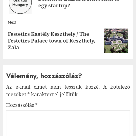
Pre
egy startup?
post
Next
Festetics Kastély Keszthely / The
Next
Festetics Palace town of Keszthely,
post:
Zala
Vélemény, hozzászólás?
Az e-mail címet nem tesszük közzé.
A kötelező
mezőket
*
karakterrel jelöltük
Hozzászólás
*