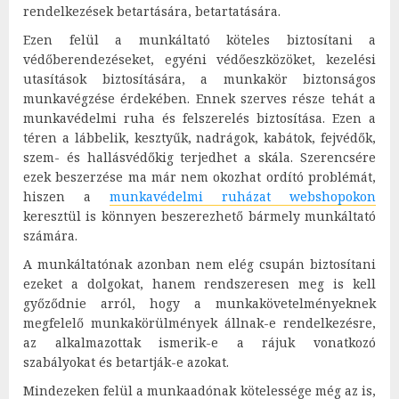
rendelkezések betartására, betartatására.
Ezen felül a munkáltató köteles biztosítani a
védőberendezéseket, egyéni védőeszközöket, kezelési
utasítások biztosítására, a munkakör biztonságos
munkavégzése érdekében. Ennek szerves része tehát a
munkavédelmi ruha és felszerelés biztosítása. Ezen a
téren a lábbelik, kesztyűk, nadrágok, kabátok, fejvédők,
szem- és hallásvédőkig terjedhet a skála. Szerencsére
ezek beszerzése ma már nem okozhat ordító problémát,
hiszen a
munkavédelmi ruházat webshopokon
keresztül is könnyen beszerezhető bármely munkáltató
számára.
A munkáltatónak azonban nem elég csupán biztosítani
ezeket a dolgokat, hanem rendszeresen meg is kell
győződnie arról, hogy a munkakövetelményeknek
megfelelő munkakörülmények állnak-e rendelkezésre,
az alkalmazottak ismerik-e a rájuk vonatkozó
szabályokat és betartják-e azokat.
Mindezeken felül a munkaadónak kötelessége még az is,