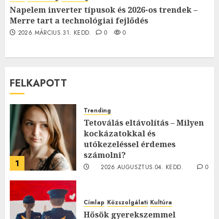
Napelem inverter típusok és 2026-os trendek –
Merre tart a technológiai fejlődés
2026.MÁRCIUS.31. KEDD.
0
0
FELKAPOTT
Trending
Tetoválás eltávolítás – Milyen
kockázatokkal és
utókezeléssel érdemes
számolni?
1
2026.AUGUSZTUS.04. KEDD.
0
0
Címlap
Közszolgálati
Kultúra
Hősök gyerekszemmel