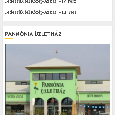
Fedezzük fel Közép-Ázsiát! – IV. rész
Fedezzük fel Közép-Ázsiát! – III. rész
PANNÓNIA ÜZLETHÁZ