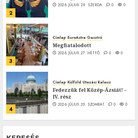
2026.JÚLIUS.29. SZERDA.
0
0
2
Címlap
EuroAstra
Gasztró
Megfiatalodott
2026.JÚLIUS.27. HÉTFŐ.
0
0
3
Címlap
Külföld
Utazási Kalauz
Fedezzük fel Közép-Ázsiát! –
IV. rész
2026.JÚLIUS.25. SZOMBAT.
0
0
4
KERESÉS