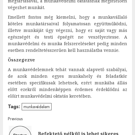
megtartásával, a munkavédelmi oktatásnak megfelelően
végezhet munkát.
Emellett fontos még kiemelni, hogy a munkavállaló
köteles munkatársaival folyamatosan együttműködni,
illetve munkáját úgy végezni, hogy ez saját vagy más
egészségét és testi épségét ne veszélyeztesse. A
munkavédelmi és munka felszereléseket pedig minden
esetben rendeltetésszerűen kell használatba vennie.
Összegezve
A munkavédelemnek tehát vannak alapvető szabályai,
de azok minden egyes munkahely és feladatkör
esetében specifikusak lehetnek, ezért munkába állás
előtt ezekről mindenképpen érdemes érdeklődni az
előírt munkavédelmi oktatás keretében.
Tags:
munkavédelem
Post
Previous
navigation
Befektető nélkül is lehet sikeres