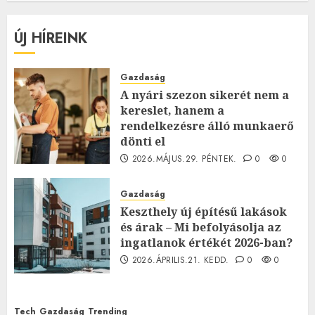
ÚJ HÍREINK
Gazdaság
A nyári szezon sikerét nem a
kereslet, hanem a
rendelkezésre álló munkaerő
dönti el
2026.MÁJUS.29. PÉNTEK.
0
0
Gazdaság
Keszthely új építésű lakások
és árak – Mi befolyásolja az
ingatlanok értékét 2026-ban?
2026.ÁPRILIS.21. KEDD.
0
0
Tech
Gazdaság
Trending