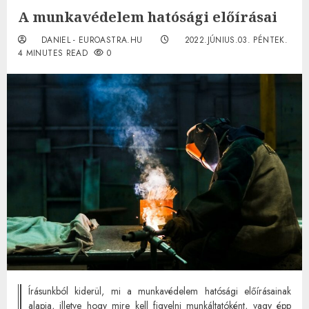
A munkavédelem hatósági előírásai
DANIEL - EUROASTRA.HU
2022.JÚNIUS.03. PÉNTEK.
4 MINUTES READ
0
Írásunkból kiderül, mi a munkavédelem hatósági előírásainak
alapja, illetve hogy mire kell figyelni munkáltatóként, vagy épp