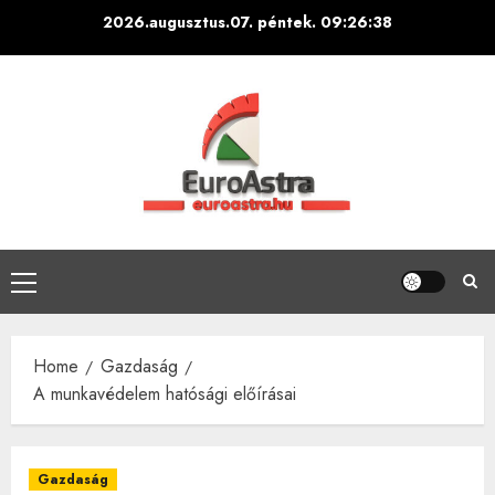
Skip
2026.augusztus.07. péntek.
09:26:39
to
content
Primary
Menu
Home
Gazdaság
A munkavédelem hatósági előírásai
Gazdaság