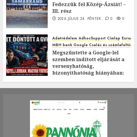
Fedezzük fel Közép-Ázsiát! –
III. rész
2026.JÚLIUS.24. PÉNTEK.
0
0
Adatvédelem
AdhocSupport
Címlap
EuroAst
MBH bank Google Csalás és számlafeltörés 
Megszüntette a Google-lel
szemben indított eljárását a
versenyhatóság,
bizonyíthatóság hiányában:
TE mit gondolsz erről?
2026.JÚLIUS.23. CSÜTÖRTÖK.
0
0