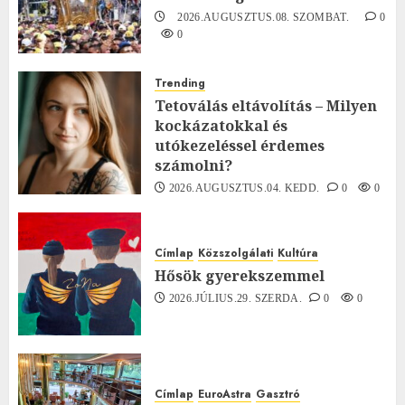
2026.AUGUSZTUS.08. SZOMBAT.
0
0
Trending
Tetoválás eltávolítás – Milyen
kockázatokkal és
utókezeléssel érdemes
számolni?
2026.AUGUSZTUS.04. KEDD.
0
0
Címlap
Közszolgálati
Kultúra
Hősök gyerekszemmel
2026.JÚLIUS.29. SZERDA.
0
0
Címlap
EuroAstra
Gasztró