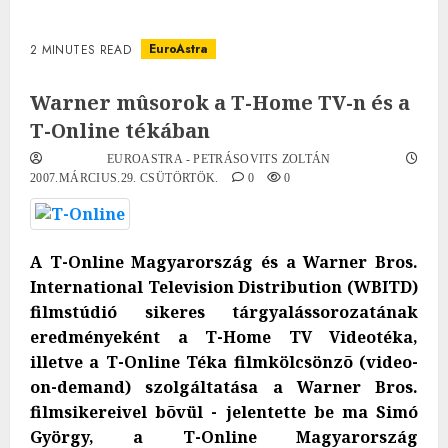
EuroAstra
2 MINUTES READ
Warner mûsorok a T-Home TV-n és a
T-Online tékában
EUROASTRA - PETRÁSOVITS ZOLTÁN
2007.MÁRCIUS.29. CSÜTÖRTÖK.
0
0
A T-Online Magyarország és a Warner Bros.
International Television Distribution (WBITD)
filmstúdió sikeres tárgyalássorozatának
eredményeként a T-Home TV Videotéka,
illetve a T-Online Téka filmkölcsönzõ (video-
on-demand) szolgáltatása a Warner Bros.
filmsikereivel bõvül - jelentette be ma Simó
György, a T-Online Magyarország