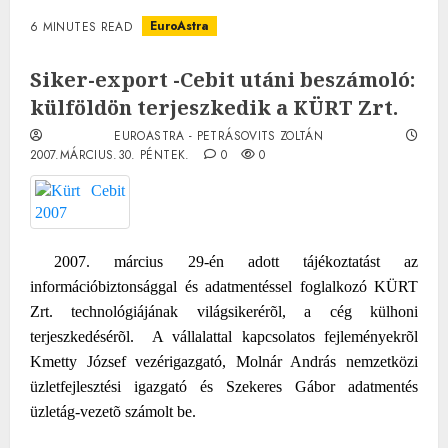
EuroAstra
6 MINUTES READ
Siker-export -Cebit utáni beszámoló:
külföldön terjeszkedik a KÜRT Zrt.
EUROASTRA - PETRÁSOVITS ZOLTÁN
2007.MÁRCIUS.30. PÉNTEK.
0
0
2007. március 29-én adott tájékoztatást az
információbiztonsággal és adatmentéssel foglalkozó KÜRT
Zrt. technológiájának világsikerérõl, a cég külhoni
terjeszkedésérõl.
A vállalattal kapcsolatos fejleményekrõl
Kmetty József vezérigazgató, Molnár András nemzetközi
üzletfejlesztési igazgató és Szekeres Gábor adatmentés
üzletág-vezetõ számolt be.