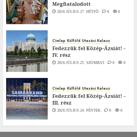
Megfiatalodott
2026.JÚLIUS.27. HÉTFŐ.
0
0
Címlap
Külföld
Utazási Kalauz
Fedezzük fel Közép-Ázsiát! –
IV. rész
2026.JÚLIUS.25. SZOMBAT.
0
0
Címlap
Külföld
Utazási Kalauz
Fedezzük fel Közép-Ázsiát! –
III. rész
2026.JÚLIUS.24. PÉNTEK.
0
0