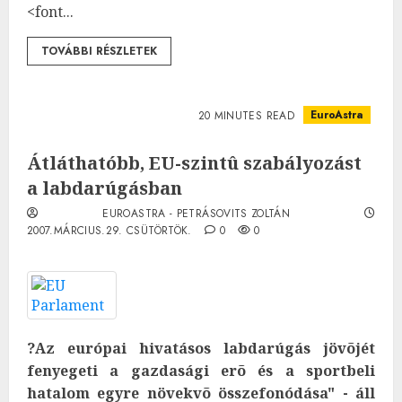
<font...
TOVÁBBI RÉSZLETEK
EuroAstra
20 MINUTES READ
Átláthatóbb, EU-szintû szabályozást
a labdarúgásban
EUROASTRA - PETRÁSOVITS ZOLTÁN
2007.MÁRCIUS.29. CSÜTÖRTÖK.
0
0
?Az európai hivatásos labdarúgás jövõjét
fenyegeti a gazdasági erõ és a sportbeli
hatalom egyre növekvõ összefonódása" - áll