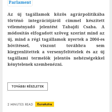
Az új tagállamok közös agrárpolitikába
történõ integrációjáról címmel készített
véleményadó jelentést Tabajdi Csaba. A
módosítás elfogadott szöveg szerint mind az
új, mind a régi tagállamok nyertek a 2004-es
bõvítéssel, viszont továbbra sem
kiegyenlítettek a versenyfeltételek és az új
tagállami termelõk jelentõs nehézségekkel
kénytelenek szembenézni.
TOVÁBBI RÉSZLETEK
EuroAstra
2 MINUTES READ