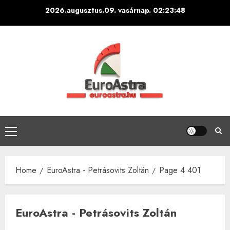
Skip
2026.augusztus.09. vasárnap.
02:23:49
to
content
Primary
Menu
Home
EuroAstra - Petrásovits Zoltán
Page 4 401
EuroAstra - Petrásovits Zoltán