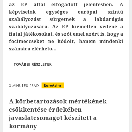
az EP által elfogadott jelentésben. A
képviselõk egységes európai szintû
szabályozást sürgetnek a labdarúgás
szabályozására. Az EP kiemelten védené a
fiatal játékosokat, és szót emel azért is, hogy a
focimeccseket ne kódolt, hanem mindenki
számára elérhetõ...
TOVÁBBI RÉSZLETEK
EuroAstra
3 MINUTES READ
A körbetartozások mértékének
csökkentése érdekében
javaslatcsomagot készített a
kormány