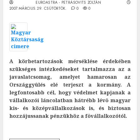
EUROASTRA - PETRÁSOVITS ZOLTÁN
2007.MÁRCIUS.29. CSÜTÖRTÖK.
0
0
A körbetartozások mérséklése érdekében
szükséges intézkedéseket tartalmazza az a
javaslatcsomag, amelyet hamarosan az
Országgyûlés elé terjeszt a kormány. A
legfontosabb cél, hogy védelmet kapjanak a
vállalkozói láncolatban hátrébb lévõ magyar
kis- és középvállalkozások is, és biztosan
hozzájussanak pénzükhöz a fõvállalkozótól.