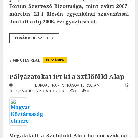
Fórum Szervezõ Bizottsága, mint zsüri 2007.
március 21-i ülésén egyenkénti szavazással
döntött a díj 2006. évi gyõztesérõl.
TOVÁBBI RÉSZLETEK
EuroAstra
3 MINUTES READ
Pályázatokat írt ki a Szülõföld Alap
EUROASTRA - PETRÁSOVITS ZOLTÁN
2007.MÁRCIUS.29. CSÜTÖRTÖK.
0
0
Megalakult a Szülõföld Alap három szakmai