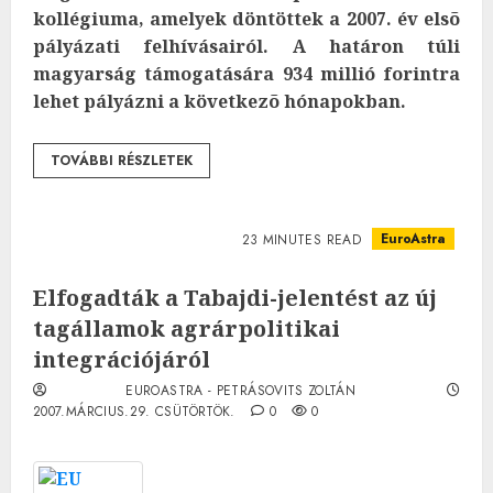
kollégiuma, amelyek döntöttek a 2007. év elsõ
pályázati felhívásairól. A határon túli
magyarság támogatására 934 millió forintra
lehet pályázni a következõ hónapokban.
TOVÁBBI RÉSZLETEK
EuroAstra
23 MINUTES READ
Elfogadták a Tabajdi-jelentést az új
tagállamok agrárpolitikai
integrációjáról
EUROASTRA - PETRÁSOVITS ZOLTÁN
2007.MÁRCIUS.29. CSÜTÖRTÖK.
0
0