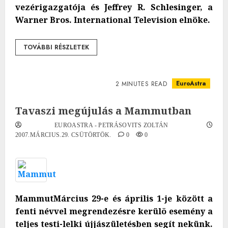
vezérigazgatója és Jeffrey R. Schlesinger, a
Warner Bros. International Television elnöke.
TOVÁBBI RÉSZLETEK
EuroAstra
2 MINUTES READ
Tavaszi megújulás a Mammutban
EUROASTRA - PETRÁSOVITS ZOLTÁN
2007.MÁRCIUS.29. CSÜTÖRTÖK.
0
0
Mammut
Március 29-e és április 1-je
között a
fenti névvel megrendezésre kerülõ esemény a
teljes testi-lelki újjászületésben segít nekünk.