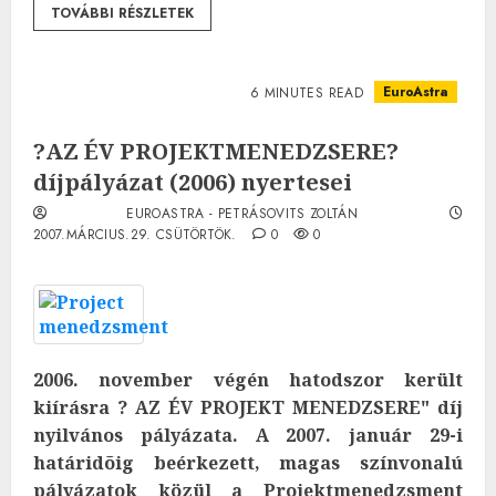
TOVÁBBI RÉSZLETEK
EuroAstra
6 MINUTES READ
?AZ ÉV PROJEKTMENEDZSERE?
díjpályázat (2006) nyertesei
EUROASTRA - PETRÁSOVITS ZOLTÁN
2007.MÁRCIUS.29. CSÜTÖRTÖK.
0
0
2006. november végén hatodszor került
kiírásra ? AZ ÉV PROJEKT MENEDZSERE" díj
nyilvános pályázata. A 2007. január 29-i
határidõig beérkezett, magas színvonalú
pályázatok közül a Projektmenedzsment