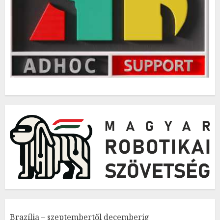
Brazília – szeptembertől decemberig