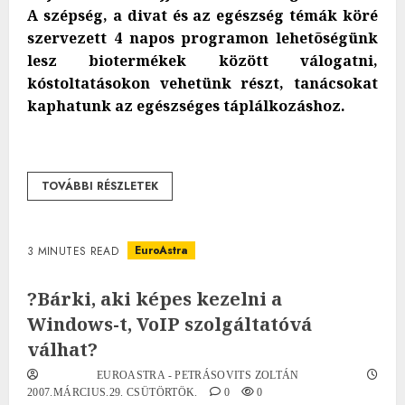
A szépség, a divat és az egészség témák köré
szervezett 4 napos programon lehetõségünk
lesz biotermékek között válogatni,
kóstoltatásokon vehetünk részt, tanácsokat
kaphatunk az egészséges táplálkozáshoz.
TOVÁBBI RÉSZLETEK
EuroAstra
3 MINUTES READ
?Bárki, aki képes kezelni a
Windows-t, VoIP szolgáltatóvá
válhat?
EUROASTRA - PETRÁSOVITS ZOLTÁN
2007.MÁRCIUS.29. CSÜTÖRTÖK.
0
0