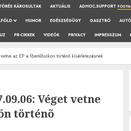
TÖRÉS KÁROSULTAK
AKTUÁLIS
ADHOC.SUPPORT
FOGYA
LFÖLD
HUMOR
EGÉSZSÉGÜGY
GASZTRÓ
AUT
AUZ
PR-CIKKEK
VIDEÓK
PRIVACY
IMPRESSZUM
vetne az EP a fõemlõsökön történõ kísérletezésnek
.09.06: Véget vetne
ön történõ