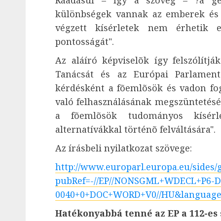
Ráadásul – így a szöveg – ?a gen
különbségek vannak az emberek és 
végzett kísérletek nem érhetik 
pontosságát".
Az aláíró képviselõk így felszólítjá
Tanácsát és az Európai Parlament
kérdésként a fõemlõsök és vadon f
való felhasználásának megszüntetésé
a fõemlõsök tudományos kísérl
alternatívákkal történõ felváltására".
Az írásbeli nyilatkozat szövege:
http://www.europarl.europa.eu/sides/
pubRef=-//EP//NONSGML+WDECL+P6-D
0040+0+DOC+WORD+V0//HU&languag
Hatékonyabbá tenné az EP a 112-es