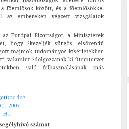
etikai hasonlóságok ellenére fontos
a fõemlõsök között, és a fõemlõsökkel
el az embereken végzett vizsgálatok
k az Európai Bizottságot, a Miniszterek
et, hogy ?kezeljék sürgõs, elsõrendû
ogott majmok tudományos kísérletekben
t", valamint ?dolgozzanak ki ütemtervet
etekben való felhasználásának más
getDoc.do?
CL-2007-
e=HU
 segélyhívó számot