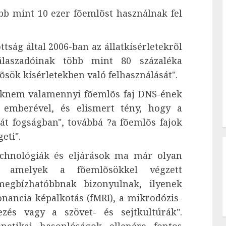
b mint 10 ezer fõemlõst használnak fel
tság által 2006-ban az állatkísérletekrõl
válaszadóinak több mint 80 százaléka
õsök kísérletekben való felhasználását".
csaknem valamennyi fõemlõs faj DNS-ének
 emberével, és elismert tény, hogy a
t fogságban", továbbá ?a fõemlõs fajok
eti".
technológiák és eljárások ma már olyan
k, amelyek a fõemlõsökkel végzett
megbízhatóbbnak bizonyulnak, ilyenek
nancia képalkotás (fMRI), a mikrodózis-
ezés vagy a szövet- és sejtkultúrák".