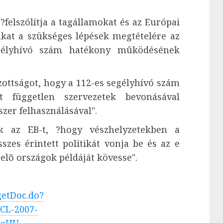
felszólítja a tagállamokat és az Európai
ukat a szükséges lépések megtételére az
egélyhívó szám hatékony mûködésének
izottságot, hogy a 112-es segélyhívó szám
át független szervezetek bevonásával
szer felhasználásával".
ák az EB-t, ?hogy vészhelyzetekben a
zes érintett politikát vonja be és az e
elõ országok példáját kövesse".
getDoc.do?
CL-2007-