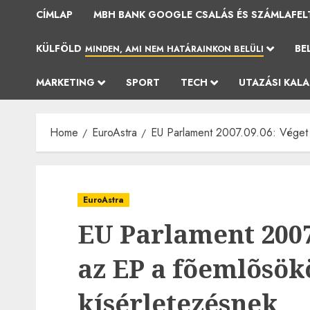
CÍMLAP
MBH BANK GOOGLE CSALÁS ÉS SZÁMLAFEL
KÜLFÖLD
BE
MINDEN, AMI NEM HATÁRAINKON BELÜLI
MARKETING
SPORT
TECH
UTAZÁSI KAL
Home
EuroAstra
EU Parlament 2007.09.06: Véget 
EuroAstra
EU Parlament 2007
az EP a fõemlõsök
kísérletezésnek