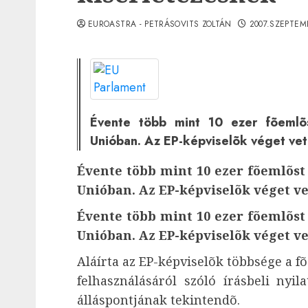
EUROASTRA - PETRÁSOVITS ZOLTÁN
2007.SZEPTEM
Évente több mint 10 ezer fõemlõs
Unióban. Az EP-képviselõk véget ve
Évente több mint 10 ezer fõemlõst
Unióban. Az EP-képviselõk véget v
Évente több mint 10 ezer fõemlõst
Unióban. Az EP-képviselõk véget v
Aláírta az EP-képviselõk többsége a 
felhasználásáról szóló írásbeli nyil
álláspontjának tekintendõ.