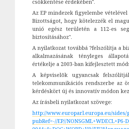
csökkentése érdekében".
Az EP mindezek figyelembe vételével ?
Bizottságot, hogy kötelezzék el mag
unió egész területén a 112-es s
biztosításához".
A nyilatkozat továbbá ?felszólítja a b
alkalmazásának tényleges állapot
értékelje a 2003-ban kifejlesztett mód
A képviselõk ugyancsak felszólítj
telekommunikációs rendszerbe az öss
kérdéskört új és innovatív módon kez
Az írásbeli nyilatkozat szövege:
http://www.europarl.europa.eu/sides/
pubRef=-//EP//NONSGML+WDECL+P6-D