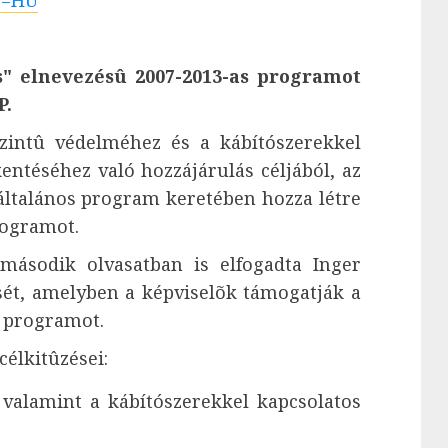
e=HU
s" elnevezésû 2007-2013-as programot
P.
intû védelméhez és a kábítószerekkel
ntéséhez való hozzájárulás céljából, az
általános program keretében hozza létre
rogramot.
második olvasatban is elfogadta Inger
ését, amelyben a képviselõk támogatják a
s programot.
célkitûzései:
 valamint a kábítószerekkel kapcsolatos