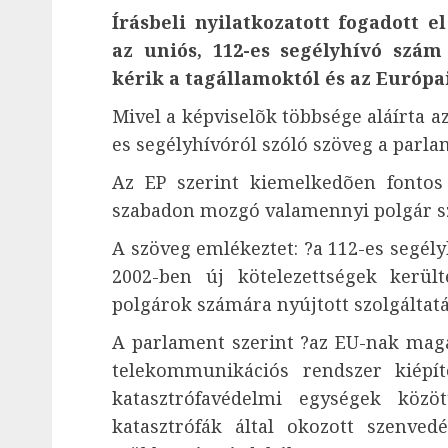
Írásbeli nyilatkozatott fogadott 
az uniós, 112-es segélyhívó szá
kérik a tagállamoktól és az Európai
Mivel a képviselõk többsége aláírta az 
es segélyhívóról szóló szöveg a parla
Az EP szerint kiemelkedõen fontos
szabadon mozgó valamennyi polgár s
A szöveg emlékeztet: ?a 112-es segél
2002-ben új kötelezettségek kerül
polgárok számára nyújtott szolgáltatá
A parlament szerint ?az EU-nak maga
telekommunikációs rendszer kiépí
katasztrófavédelmi egységek közö
katasztrófák által okozott szenve