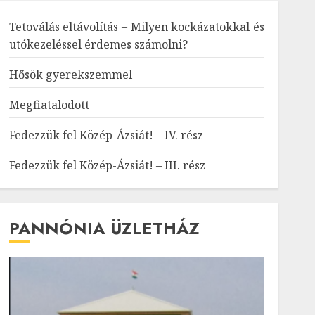
Tetoválás eltávolítás – Milyen kockázatokkal és
utókezeléssel érdemes számolni?
Hősök gyerekszemmel
Megfiatalodott
Fedezzük fel Közép-Ázsiát! – IV. rész
Fedezzük fel Közép-Ázsiát! – III. rész
PANNÓNIA ÜZLETHÁZ