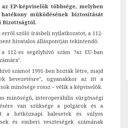
el az EP-képviselõk többsége, melyben
m hatékony mûködésének biztosítását
 Bizottságtól.
errõl szóló írásbeli nyilatkozatot, a 112-
ment hivatalos álláspontján tekintendõ.
 a 112-es segélyhívó szám ?az EU-ban
zámára".
yhívó számot 1991-ben hozták létre, majd
tek bevezetésre", ugyanakkor az itt a
sok minõsége rossz – vélik a képviselõk.
s minõségû, interoperábilis sürgõsségi
tésére van szüksége a polgárok és a
tt a hétköznapi balesetek és súlyos
dések és emberi veszteségek számának