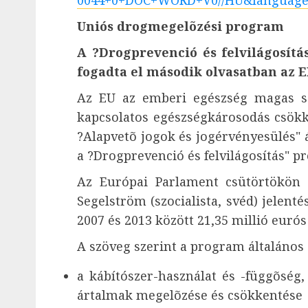
0044+0+DOC+WORD+V0//HU&languag
Uniós drogmegelõzési program
A ?Drogprevenció és felvilágosítá
fogadta el második olvasatban az E
Az EU az emberi egészség magas sz
kapcsolatos egészségkárosodás csökke
?Alapvetõ jogok és jogérvényesülés" 
a ?Drogprevenció és felvilágosítás" p
Az Európai Parlament csütörtökön 
Segelström (szocialista, svéd) jelent
2007 és 2013 között 21,35 millió euró
A szöveg szerint a program általános 
a kábítószer-használat és -függõség,
ártalmak megelõzése és csökkentése