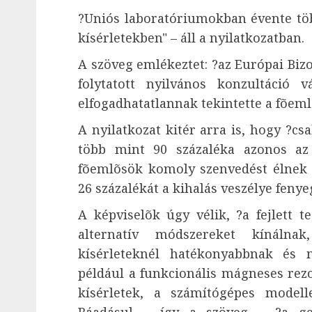
?Uniós laboratóriumokban évente töb
kísérletekben" – áll a nyilatkozatban.
A szöveg emlékeztet: ?az Európai Bizot
folytatott nyilvános konzultáció 
elfogadhatatlannak tekintette a fõeml
A nyilatkozat kitér arra is, hogy ?
több mint 90 százaléka azonos az
fõemlõsök komoly szenvedést élnek á
26 százalékát a kihalás veszélye fenyeg
A képviselõk úgy vélik, ?a fejlett 
alternatív módszereket kínálna
kísérleteknél hatékonyabbnak és 
például a funkcionális mágneses rezo
kísérletek, a számítógépes modell