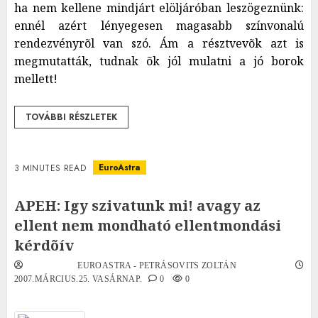
ha nem kellene mindjárt elöljáróban leszögeznünk:
ennél azért lényegesen magasabb színvonalú
rendezvényrõl van szó. Ám a résztvevõk azt is
megmutatták, tudnak õk jól mulatni a jó borok
mellett!
TOVÁBBI RÉSZLETEK
EuroAstra
3 MINUTES READ
APEH: Igy szivatunk mi! avagy az
ellent nem mondható ellentmondási
kérdõív
EUROASTRA - PETRÁSOVITS ZOLTÁN
2007.MÁRCIUS.25. VASÁRNAP.
0
0