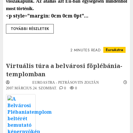
visszakapunk. Az átállás azt Eu-ban egységesen mindenhol
most történik.
<p style="margin: 0cm 0cm 0pt"...
TOVÁBBI RÉSZLETEK
EuroAstra
2 MINUTES READ
Virtuális túra a belvárosi fõplébánia-
templomban
EUROASTRA - PETRÁSOVITS ZOLTÁN
2007.MÁRCIUS.24. SZOMBAT.
0
0