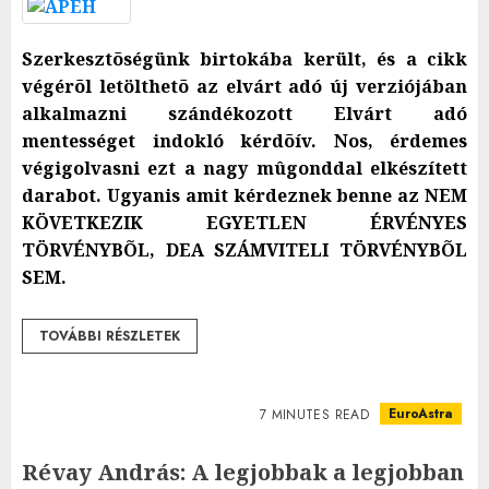
Szerkesztõségünk birtokába került, és a cikk
végérõl letölthetõ az elvárt adó új verziójában
alkalmazni szándékozott Elvárt adó
mentességet indokló kérdõív. Nos, érdemes
végigolvasni ezt a nagy mûgonddal elkészített
darabot. Ugyanis amit kérdeznek benne az NEM
KÖVETKEZIK EGYETLEN ÉRVÉNYES
TÖRVÉNYBÕL, DEA SZÁMVITELI TÖRVÉNYBÕL
SEM.
TOVÁBBI RÉSZLETEK
EuroAstra
7 MINUTES READ
Révay András: A legjobbak a legjobban