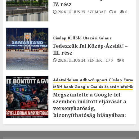
IV. rész
2026.JÚLIUS.25. SZOMBAT.
0
0
Címlap
Külföld
Utazási Kalauz
Fedezzük fel Közép-Ázsiát! –
III. rész
2026.JÚLIUS.24. PÉNTEK.
0
0
Adatvédelem
AdhocSupport
Címlap
EuroAst
MBH bank Google Csalás és számlafeltörés 
Megszüntette a Google-lel
szemben indított eljárását a
versenyhatóság,
bizonyíthatóság hiányában:
TE mit gondolsz erről?
2026.JÚLIUS.23. CSÜTÖRTÖK.
0
0