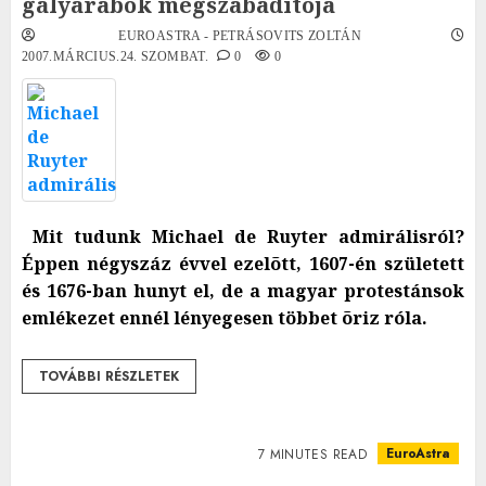
gályarabok megszabadítója
EUROASTRA - PETRÁSOVITS ZOLTÁN
2007.MÁRCIUS.24. SZOMBAT.
0
0
Mit tudunk Michael de Ruyter admirálisról?
Éppen négyszáz évvel ezelõtt, 1607-én született
és 1676-ban hunyt el, de a magyar protestánsok
emlékezet ennél lényegesen többet õriz róla.
TOVÁBBI RÉSZLETEK
EuroAstra
7 MINUTES READ