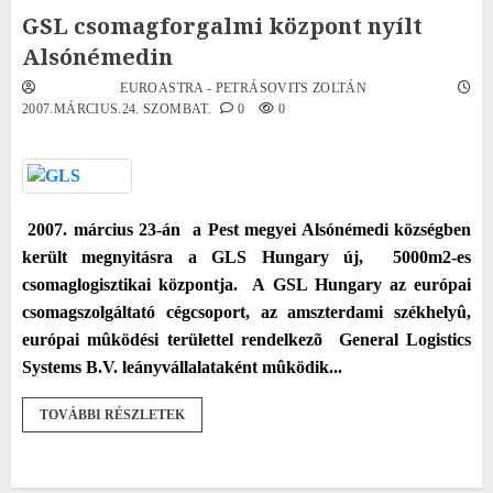
GSL csomagforgalmi központ nyílt
Alsónémedin
EUROASTRA - PETRÁSOVITS ZOLTÁN
2007.MÁRCIUS.24. SZOMBAT.
0
0
2007. március 23-án
a Pest megyei Alsónémedi községben
került megnyitásra a GLS Hungary új,
5000m2-es
csomaglogisztikai központja.
A GSL Hungary az európai
csomagszolgáltató cégcsoport, az amszterdami székhelyû,
európai mûködési területtel rendelkezõ
General Logistics
Systems B.V. leányvállalataként mûködik...
TOVÁBBI RÉSZLETEK