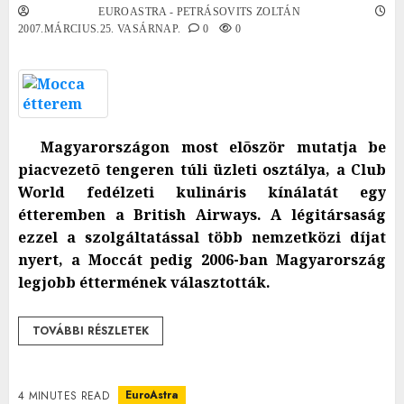
EUROASTRA - PETRÁSOVITS ZOLTÁN
2007.MÁRCIUS.25. VASÁRNAP.
0
0
Magyarországon most elõször mutatja be
piacvezetõ tengeren túli üzleti osztálya, a Club
World fedélzeti kulináris kínálatát egy
étteremben a British Airways. A légitársaság
ezzel a szolgáltatással több nemzetközi díjat
nyert, a Moccát pedig 2006-ban Magyarország
legjobb éttermének választották.
TOVÁBBI RÉSZLETEK
EuroAstra
4 MINUTES READ