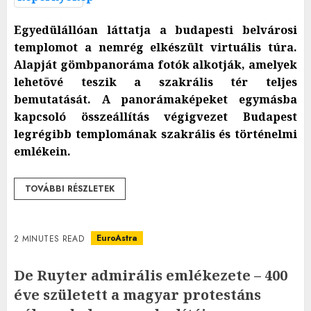
Egyedülállóan láttatja a budapesti belvárosi
templomot a nemrég elkészült virtuális túra.
Alapját gömbpanoráma fotók alkotják, amelyek
lehetõvé teszik a szakrális tér teljes
bemutatását. A panorámaképeket egymásba
kapcsoló összeállítás végigvezet Budapest
legrégibb templomának szakrális és történelmi
emlékein.
TOVÁBBI RÉSZLETEK
EuroAstra
2 MINUTES READ
De Ruyter admirális emlékezete – 400
éve született a magyar protestáns