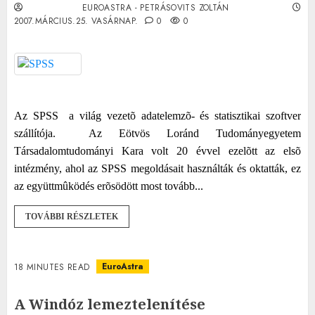
EUROASTRA - PETRÁSOVITS ZOLTÁN
2007.MÁRCIUS.25. VASÁRNAP.
0
0
Az SPSS
a világ vezetõ adatelemzõ- és statisztikai szoftver
szállítója.
Az Eötvös Loránd Tudományegyetem
Társadalomtudományi Kara volt 20 évvel ezelõtt az elsõ
intézmény, ahol az SPSS megoldásait használták és oktatták, ez
az együttmûködés erõsödött most tovább...
TOVÁBBI RÉSZLETEK
EuroAstra
18 MINUTES READ
A Windóz lemeztelenítése