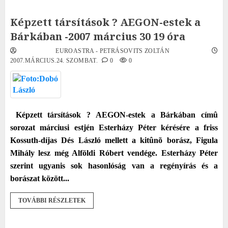
Képzett társítások ? AEGON-estek a
Bárkában -2007 március 30 19 óra
EUROASTRA - PETRÁSOVITS ZOLTÁN
2007.MÁRCIUS.24. SZOMBAT.
0
0
Képzett társítások ? AEGON-estek a Bárkában címû
sorozat márciusi estjén Esterházy Péter kérésére a friss
Kossuth-díjas Dés László mellett a kitûnõ borász, Figula
Mihály lesz még Alföldi Róbert vendége. Esterházy Péter
szerint ugyanis sok hasonlóság van a regényírás és a
borászat között...
TOVÁBBI RÉSZLETEK