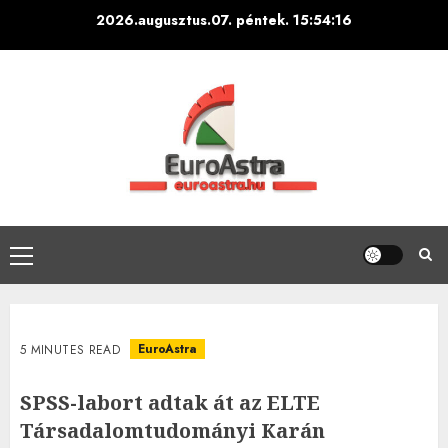
Skip
2026.augusztus.07. péntek.
15:54:17
to
content
Primary
Menu
EuroAstra
5 MINUTES READ
SPSS-labort adtak át az ELTE
Társadalomtudományi Karán