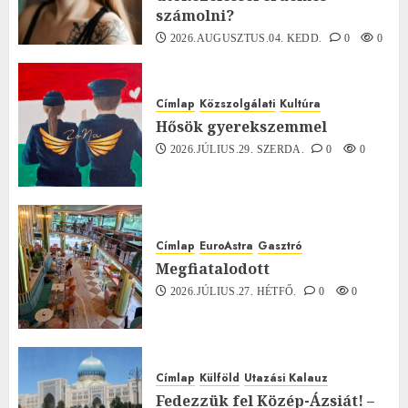
számolni?
2026.AUGUSZTUS.04. KEDD.
0
0
Címlap
Közszolgálati
Kultúra
Hősök gyerekszemmel
2026.JÚLIUS.29. SZERDA.
0
0
Címlap
EuroAstra
Gasztró
Megfiatalodott
2026.JÚLIUS.27. HÉTFŐ.
0
0
Címlap
Külföld
Utazási Kalauz
Fedezzük fel Közép-Ázsiát! –