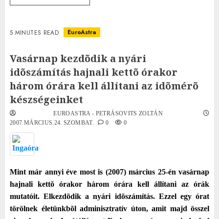
EuroAstra
5 MINUTES READ
Vasárnap kezdõdik a nyári
idõszámítás hajnali kettõ órakor
három órára kell állítani az idõmérõ
készségeinket
EUROASTRA - PETRÁSOVITS ZOLTÁN
2007.MÁRCIUS.24. SZOMBAT.
0
0
Mint már annyi éve most is (2007) március 25-én vasárnap
hajnali kettõ órakor három órára kell állítani az órák
mutatóit. Elkezdõdik a nyári idõszámítás. Ezzel egy órat
törölnek életünkbõl adminisztratív úton, amit majd összel