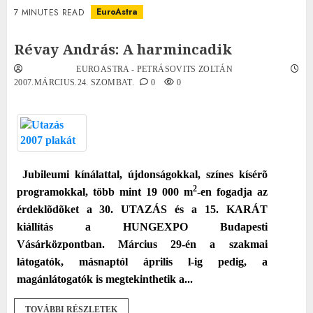
EuroAstra
7 MINUTES READ
Révay András: A harmincadik
EUROASTRA - PETRÁSOVITS ZOLTÁN
2007.MÁRCIUS.24. SZOMBAT.
0
0
Jubileumi kínálattal, újdonságokkal, színes kísérõ
2
programokkal, több mint 19 000 m
-en fogadja az
érdeklõdõket a 30. UTAZÁS és a 15. KARÁT
kiállítás a HUNGEXPO Budapesti
Vásárközpontban. Március 29-én a szakmai
látogatók, másnaptól április l-ig pedig, a
magánlátogatók is megtekinthetik a...
TOVÁBBI RÉSZLETEK