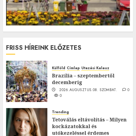
FRISS HÍREINK ELŐZETES
Külföld
Címlap
Utazási Kalauz
Brazília – szeptembertől
decemberig
2026.AUGUSZTUS.08. SZOMBAT.
0
0
Trending
Tetoválás eltávolítás – Milyen
kockázatokkal és
utókezeléssel érdemes