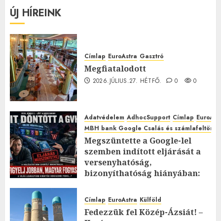
ÚJ HÍREINK
Címlap
EuroAstra
Gasztró
Megfiatalodott
2026.JÚLIUS.27. HÉTFŐ.
0
0
Adatvédelem
AdhocSupport
Címlap
EuroAst
MBH bank Google Csalás és számlafeltörés 
Megszüntette a Google-lel
szemben indított eljárását a
versenyhatóság,
bizonyíthatóság hiányában:
TE mit gondolsz erről?
2026.JÚLIUS.23. CSÜTÖRTÖK.
0
Címlap
EuroAstra
Külföld
0
Fedezzük fel Közép-Ázsiát! –