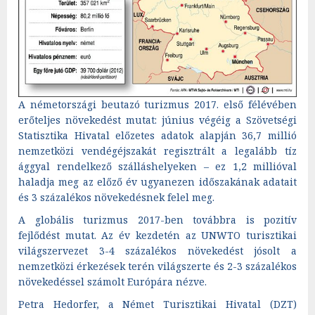
A németországi beutazó turizmus 2017. első félévében
erőteljes növekedést mutat: június végéig a Szövetségi
Statisztika Hivatal előzetes adatok alapján 36,7 millió
nemzetközi vendégéjszakát regisztrált a legalább tíz
ággyal rendelkező szálláshelyeken – ez 1,2 millióval
haladja meg az előző év ugyanezen időszakának adatait
és 3 százalékos növekedésnek felel meg.
A globális turizmus 2017-ben továbbra is pozitív
fejlődést mutat. Az év kezdetén az UNWTO turisztikai
világszervezet 3-4 százalékos növekedést jósolt a
nemzetközi érkezések terén világszerte és 2-3 százalékos
növekedéssel számolt Európára nézve.
Petra Hedorfer, a Német Turisztikai Hivatal (DZT)