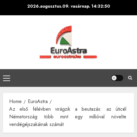
Skip
2026.augusztus.09. vasárnap.
14:32:50
to
content
Primary
Menu
Home
EuroAstra
Az első félévben virágzik a beutazás: az úticél
Németország több mint egy millióval növelte
vendégéjszakáinak számát