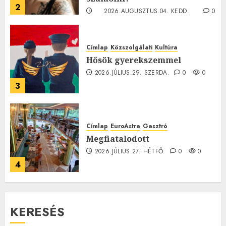
2
2026.AUGUSZTUS.04. KEDD.
0
0
Címlap
Közszolgálati
Kultúra
Hősök gyerekszemmel
2026.JÚLIUS.29. SZERDA.
0
0
3
Címlap
EuroAstra
Gasztró
Megfiatalodott
2026.JÚLIUS.27. HÉTFŐ.
0
0
4
KERESÉS