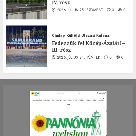
IV. rész
2026.JÚLIUS.25. SZOMBAT.
0
0
Címlap
Külföld
Utazási Kalauz
Fedezzük fel Közép-Ázsiát! –
III. rész
2026.JÚLIUS.24. PÉNTEK.
0
0