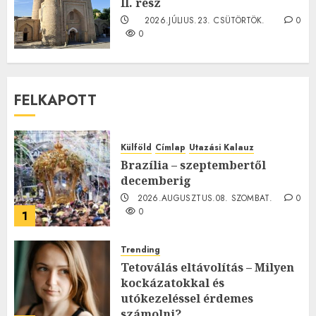
II. rész
2026.JÚLIUS.23. CSÜTÖRTÖK.
0
0
FELKAPOTT
Külföld
Címlap
Utazási Kalauz
Brazília – szeptembertől
decemberig
2026.AUGUSZTUS.08. SZOMBAT.
0
0
1
Trending
Tetoválás eltávolítás – Milyen
kockázatokkal és
utókezeléssel érdemes
számolni?