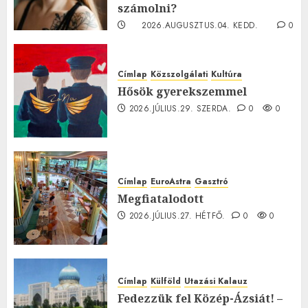
számolni?
2026.AUGUSZTUS.04. KEDD.
0
0
Címlap
Közszolgálati
Kultúra
Hősök gyerekszemmel
2026.JÚLIUS.29. SZERDA.
0
0
Címlap
EuroAstra
Gasztró
Megfiatalodott
2026.JÚLIUS.27. HÉTFŐ.
0
0
Címlap
Külföld
Utazási Kalauz
Fedezzük fel Közép-Ázsiát! –