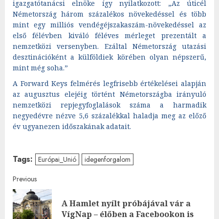
igazgatótanácsi elnöke így nyilatkozott: „Az úticél
Németország három százalékos növekedéssel és több
mint egy milliós vendégéjszakaszám-növekedéssel az
első félévben kiváló féléves mérleget prezentált a
nemzetközi versenyben. Ezáltal Németország utazási
desztinációként a külföldiek körében olyan népszerű,
mint még soha.”
A Forward Keys felmérés legfrisebb értékelései alapján
az augusztus elejéig történt Németországba irányuló
nemzetközi repjegyfoglalások száma a harmadik
negyedévre nézve 5,6 százalékkal haladja meg az előző
év ugyanezen időszakának adatait.
Tags:
Európai_Unió
idegenforgalom
Post
Previous
navigation
A Hamlet nyílt próbájával vár a
Pre
VígNap – élőben a Facebookon is
post