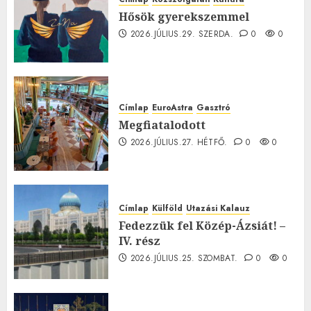
Hősök gyerekszemmel
2026.JÚLIUS.29. SZERDA.
0
0
Címlap
EuroAstra
Gasztró
Megfiatalodott
2026.JÚLIUS.27. HÉTFŐ.
0
0
Címlap
Külföld
Utazási Kalauz
Fedezzük fel Közép-Ázsiát! –
IV. rész
2026.JÚLIUS.25. SZOMBAT.
0
0