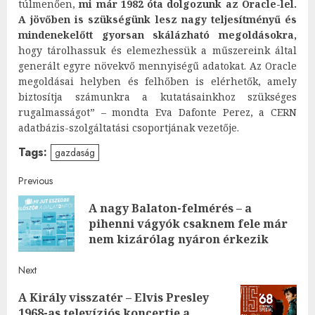
túlmenően,
mi már 1982 óta dolgozunk az Oracle-lel.
A jövőben is szükségünk lesz nagy teljesítményű és
mindenekelőtt gyorsan skálázható megoldásokra,
hogy tárolhassuk és elemezhessük a műszereink által
generált egyre növekvő mennyiségű adatokat. Az Oracle
megoldásai helyben és felhőben is elérhetők, amely
biztosítja számunkra a kutatásainkhoz szükséges
rugalmasságot” – mondta Eva Dafonte Perez, a CERN
adatbázis-szolgáltatási csoportjának vezetője.
Tags:
gazdaság
Post
Previous
A nagy Balaton-felmérés – a
navigation
Pre
pihenni vágyók csaknem fele már
post
nem kizárólag nyáron érkezik
Next
A Király visszatér – Elvis Presley
Next
1968-as televíziós koncertje a