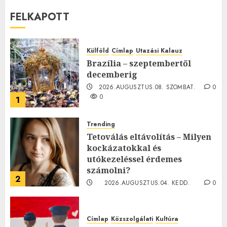
FELKAPOTT
Külföld
Címlap
Utazási Kalauz
Brazília – szeptembertől
decemberig
2026.AUGUSZTUS.08. SZOMBAT.
0
0
1
Trending
Tetoválás eltávolítás – Milyen
kockázatokkal és
utókezeléssel érdemes
számolni?
2
2026.AUGUSZTUS.04. KEDD.
0
0
Címlap
Közszolgálati
Kultúra