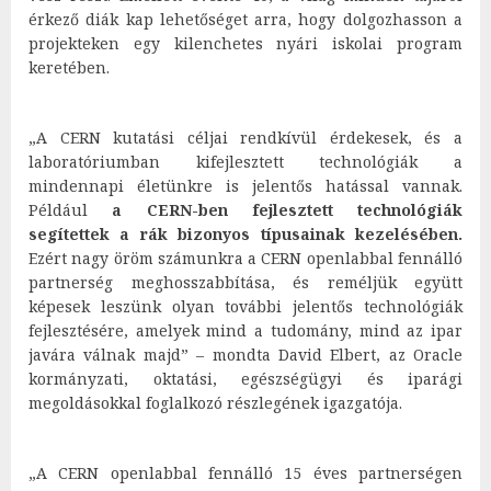
érkező diák kap lehetőséget arra, hogy dolgozhasson a
projekteken egy kilenchetes nyári iskolai program
keretében.
„A CERN kutatási céljai rendkívül érdekesek, és a
laboratóriumban kifejlesztett technológiák a
mindennapi életünkre is jelentős hatással vannak.
Például
a CERN-ben fejlesztett technológiák
segítettek a rák bizonyos típusainak kezelésében.
Ezért nagy öröm számunkra a CERN openlabbal fennálló
partnerség meghosszabbítása, és reméljük együtt
képesek leszünk olyan további jelentős technológiák
fejlesztésére, amelyek mind a tudomány, mind az ipar
javára válnak majd” – mondta David Elbert, az Oracle
kormányzati, oktatási, egészségügyi és iparági
megoldásokkal foglalkozó részlegének igazgatója.
„A CERN openlabbal fennálló 15 éves partnerségen