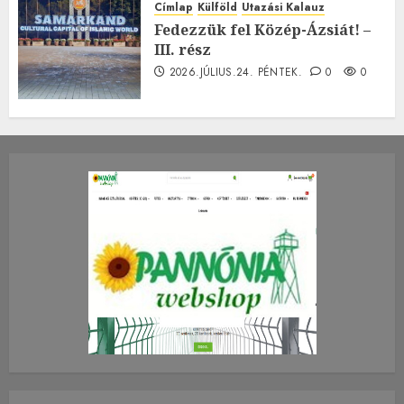
Címlap
Külföld
Utazási Kalauz
Fedezzük fel Közép-Ázsiát! –
III. rész
2026.JÚLIUS.24. PÉNTEK.
0
0