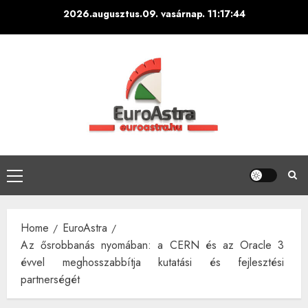
Skip
2026.augusztus.09. vasárnap.
11:17:45
to
content
Primary
Menu
Home
EuroAstra
Az ősrobbanás nyomában: a CERN és az Oracle 3
évvel meghosszabbítja kutatási és fejlesztési
partnerségét