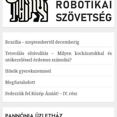
Brazília – szeptembertől decemberig
Tetoválás eltávolítás – Milyen kockázatokkal és
utókezeléssel érdemes számolni?
Hősök gyerekszemmel
Megfiatalodott
Fedezzük fel Közép-Ázsiát! – IV. rész
PANNÓNIA ÜZLETHÁZ