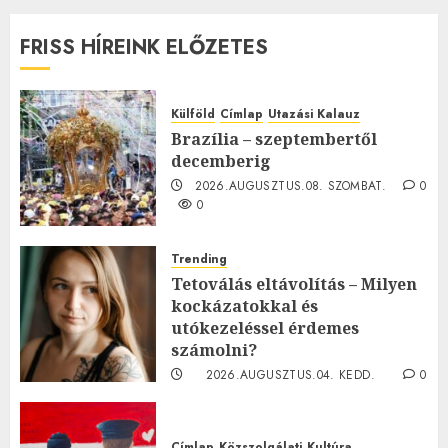
FRISS HÍREINK ELŐZETES
Külföld
Címlap
Utazási Kalauz
Brazília – szeptembertől
decemberig
2026.AUGUSZTUS.08. SZOMBAT.
0
0
Trending
Tetoválás eltávolítás – Milyen
kockázatokkal és
utókezeléssel érdemes
számolni?
2026.AUGUSZTUS.04. KEDD.
0
0
Címlap
Közszolgálati
Kultúra