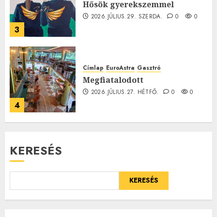
Hősök gyerekszemmel
2026.JÚLIUS.29. SZERDA.
0
0
3
Címlap
EuroAstra
Gasztró
Megfiatalodott
2026.JÚLIUS.27. HÉTFŐ.
0
0
4
KERESÉS
KERESÉS