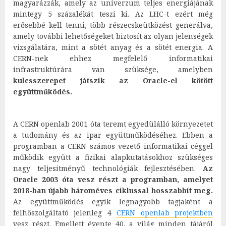
magyarázzák, amely az univerzum teljes energiájának
mintegy 5 százalékát teszi ki. Az LHC-t ezért még
erősebbé kell tenni, több részecskeütközést generálva,
amely további lehetőségeket biztosít az olyan jelenségek
vizsgálatára, mint a sötét anyag és a sötét energia. A
CERN-nek ehhez megfelelő informatikai
infrastruktúrára van szüksége, amelyben
kulcsszerepet játszik az Oracle-el kötött
együttműködés.
A CERN openlab 2001 óta teremt egyedülálló környezetet
a tudomány és az ipar együttműködéséhez. Ebben a
programban a CERN számos vezető informatikai céggel
működik együtt a fizikai alapkutatásokhoz szükséges
nagy teljesítményű technológiák fejlesztésében.
Az
Oracle 2003 óta vesz részt a programban, amelyet
2018-ban újabb hároméves ciklussal hosszabbít meg.
Az együttműködés egyik legnagyobb tagjaként a
felhőszolgáltató jelenleg 4
CERN openlab projektben
vesz részt. Emellett évente 40, a világ minden tájáról