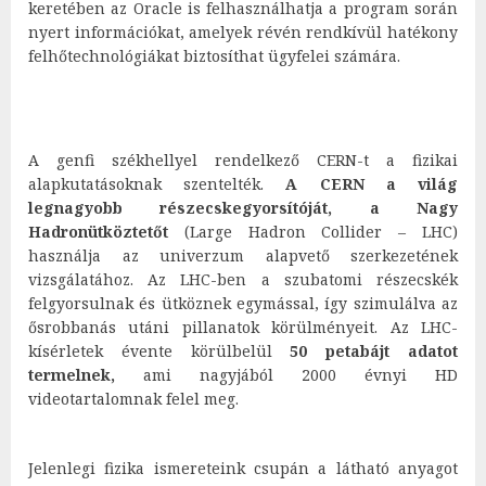
keretében az Oracle is felhasználhatja a program során
nyert információkat, amelyek révén rendkívül hatékony
felhőtechnológiákat biztosíthat ügyfelei számára.
A genfi székhellyel rendelkező CERN-t a fizikai
alapkutatásoknak szentelték.
A CERN a világ
legnagyobb részecskegyorsítóját, a Nagy
Hadronütköztetőt
(Large Hadron Collider – LHC)
használja az univerzum alapvető szerkezetének
vizsgálatához. Az LHC-ben a szubatomi részecskék
felgyorsulnak és ütköznek egymással, így szimulálva az
ősrobbanás utáni pillanatok körülményeit. Az LHC-
kísérletek évente körülbelül
50 petabájt adatot
termelnek,
ami nagyjából 2000 évnyi HD
videotartalomnak felel meg.
Jelenlegi fizika ismereteink csupán a látható anyagot