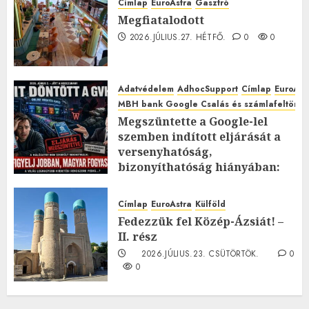
Címlap
EuroAstra
Gasztró
Megfiatalodott
2026.JÚLIUS.27. HÉTFŐ.
0
0
Adatvédelem
AdhocSupport
Címlap
EuroAst
MBH bank Google Csalás és számlafeltörés 
Megszüntette a Google-lel
szemben indított eljárását a
versenyhatóság,
bizonyíthatóság hiányában:
TE mit gondolsz erről?
2026.JÚLIUS.23. CSÜTÖRTÖK.
0
Címlap
EuroAstra
Külföld
0
Fedezzük fel Közép-Ázsiát! –
II. rész
2026.JÚLIUS.23. CSÜTÖRTÖK.
0
0